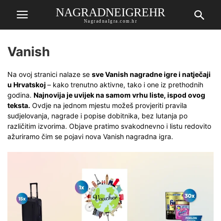
NAGRADNEIGREHR
NagradnaIgra.com.hr
Vanish
Na ovoj stranici nalaze se
sve Vanish nagradne igre i natječaji
u Hrvatskoj
– kako trenutno aktivne, tako i one iz prethodnih
godina.
Najnovija je uvijek na samom vrhu liste, ispod ovog
teksta.
Ovdje na jednom mjestu možeš provjeriti pravila
sudjelovanja, nagrade i popise dobitnika, bez lutanja po
različitim izvorima. Objave pratimo svakodnevno i listu redovito
ažuriramo čim se pojavi nova Vanish nagradna igra.