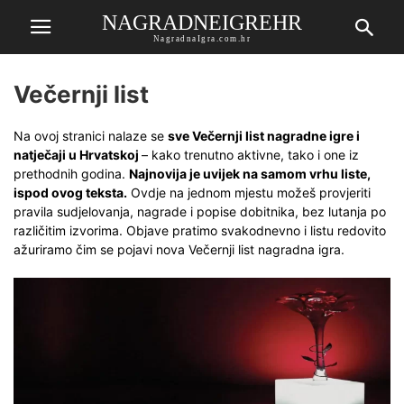
NAGRADNEIGREHR
NagradnaIgra.com.hr
Večernji list
Na ovoj stranici nalaze se
sve Večernji list nagradne igre i
natječaji u Hrvatskoj
– kako trenutno aktivne, tako i one iz
prethodnih godina.
Najnovija je uvijek na samom vrhu liste,
ispod ovog teksta.
Ovdje na jednom mjestu možeš provjeriti
pravila sudjelovanja, nagrade i popise dobitnika, bez lutanja po
različitim izvorima. Objave pratimo svakodnevno i listu redovito
ažuriramo čim se pojavi nova Večernji list nagradna igra.