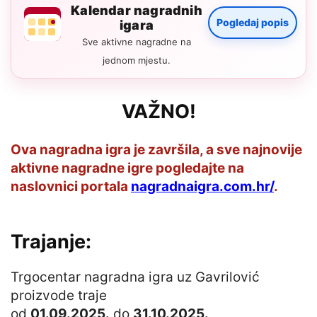
Kalendar nagradnih
Pogledaj popis
igara
Sve aktivne nagradne na
jednom mjestu.
VAŽNO!
Ova nagradna igra je završila, a sve najnovije
aktivne nagradne igre pogledajte na
naslovnici portala
nagradnaigra.com.hr/
.
Trajanje:
Trgocentar nagradna igra uz Gavrilović
proizvode traje
od
01.09.2025.
do
31.10.2025.