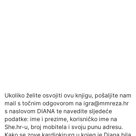
Ukoliko želite osvojiti ovu knjigu, pošaljite nam
mail s točnim odgovorom na
igra@mmreza.hr
s naslovom DIANA te navedite sljedeće
podatke: ime i prezime, korisničko ime na
She.hr-u, broj mobitela i svoju punu adresu.
Kako se zove kardiokirurg u kojeg je Diana bila