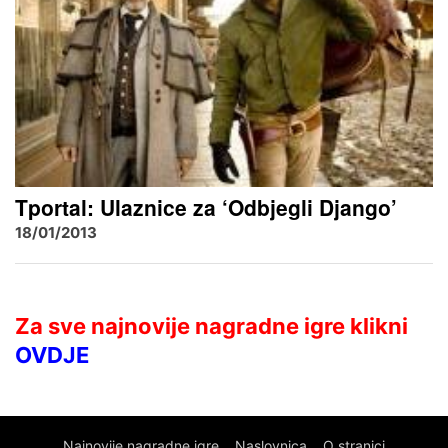
Tportal: Ulaznice za ‘Odbjegli Django’
18/01/2013
Za sve najnovije nagradne igre klikni
OVDJE
Najnovije nagradne igre
Naslovnica
O stranici