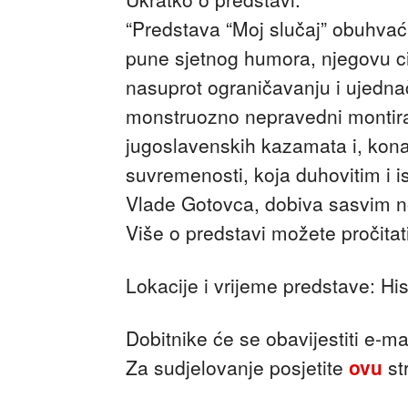
“Predstava “Moj slučaj” obuhva
pune sjetnog humora, njegovu ci
nasuprot ograničavanju i ujedna
monstruozno nepravedni montir
jugoslavenskih kazamata i, ko
suvremenosti, koja duhovitim i
Vlade Gotovca, dobiva sasvim n
Više o predstavi možete pročita
Lokacije i vrijeme predstave: His
Dobitnike će se obavijestiti e-ma
Za sudjelovanje posjetite
ovu
st