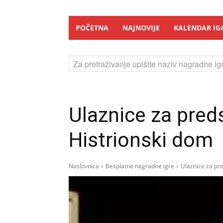
POČETNA
NAJNOVIJE
KALENDAR IG
Za pretraživanje upišite naziv nagradne igr
Ulaznice za pred
Histrionski dom
Naslovnica
Besplatne nagradne igre
Ulaznice za pre