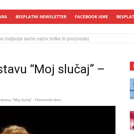
ARA
BESPLATNI NEWSLETTER
FACEBOOK IGRE
BESPLAT
e (najbolje samo naziv tvrtke ili proizvoda)
stavu “Moj slučaj” –
dstavu "Moj slučaj" - Histrionski dom