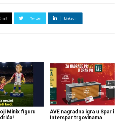
Email
Twitter
Linkedin
oji Minix figuru
AVE nagradna igra u Spar i
drića!
Interspar trgovinama