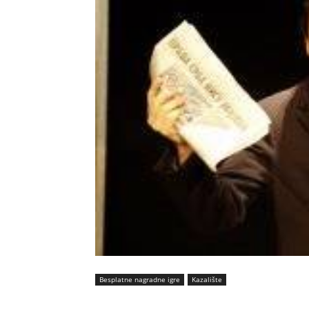
Besplatne nagradne igre
Kazalište