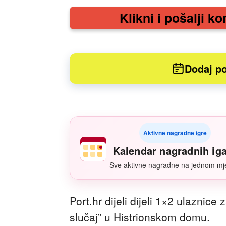
Klikni i pošalji ko
Dodaj po
Aktivne nagradne igre
Kalendar nagradnih ig
Sve aktivne nagradne na jednom mj
Port.hr dijeli dijeli 1×2 ulaznice 
slučaj” u Histrionskom domu.