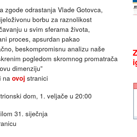
ća zgode odrastanja Vlade Gotovca,
jeloživonu borbu za raznolikost
čavanju u svim sferama života,
ani proces, apsurdan pakao
načno, beskompromisnu analizu naše
Z
 iskrenim pogledom skromnog promatrača
i
ovu dimenziju”
ti na
ovoj
stranici
trionski dom, 1. veljače u 20:00
ilom 31. siječnja
ranicu