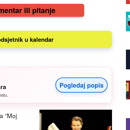
mentar ili pitanje
dsjetnik u kalendar
Pogledaj popis
ara
estu.
za “Moj