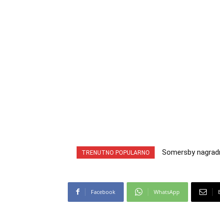
Somersby nagradna 
INA nagradna igr
TRENUTNO POPULARNO
cabrio preuzmi!
iz snova
Facebook
WhatsApp