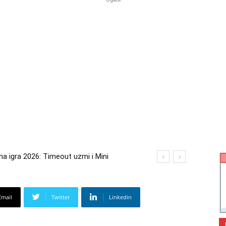
igra 2026: Timeout uzmi i Mini
a 2026: Kupi bilo što i osvoji putovanje
Email
Twitter
Linkedin