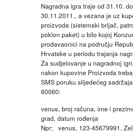
Nagradna igra traje od 31.10. do
30.11.2011., a vezana je uz ku
proizvoda (sistemski brijač, patro
poklon paket) u bilo kojoj Konz
prodavaonici na području Repub
Hrvatske u periodu trajanja nagr
Za sudjelovanje u nagradnoj igri
nakon kupovine Proizvoda trebaj
SMS poruku slijedećeg sadržaja
60060:
venus, broj računa, ime i prezim
grad, datum rođenja
Npr; venus, 123-45679991, Zelj