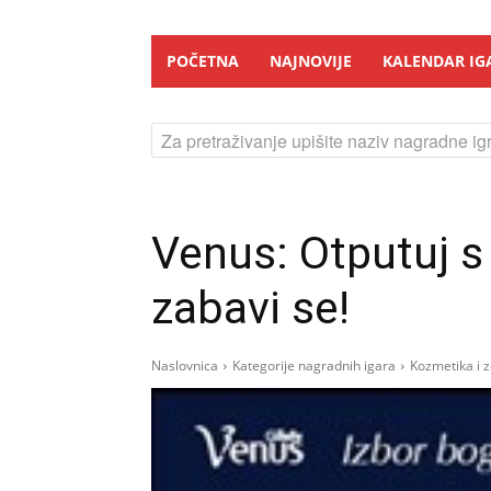
POČETNA
NAJNOVIJE
KALENDAR IG
Za pretraživanje upišite naziv nagradne igr
Venus: Otputuj s 
zabavi se!
Naslovnica
Kategorije nagradnih igara
Kozmetika i z