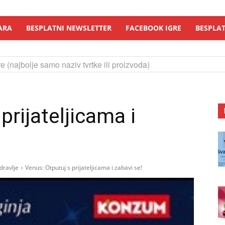
ARA
BESPLATNI NEWSLETTER
FACEBOOK IGRE
BESPLAT
e (najbolje samo naziv tvrtke ili proizvoda)
prijateljicama i
dravlje
Venus: Otputuj s prijateljicama i zabavi se!