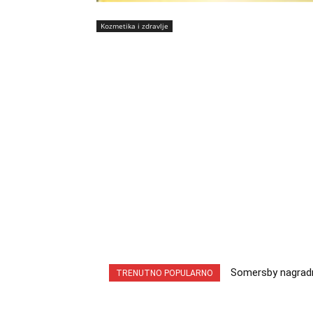
Kozmetika i zdravlje
Somersby nagradna i
INA nagradna igra
TRENUTNO POPULARNO
cabrio preuzmi!
iz snova