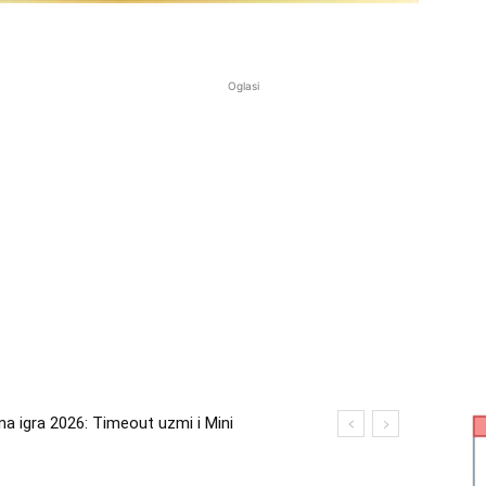
Oglasi
gra 2026: Timeout uzmi i Mini
 2026: Kupi bilo što i osvoji putovanje