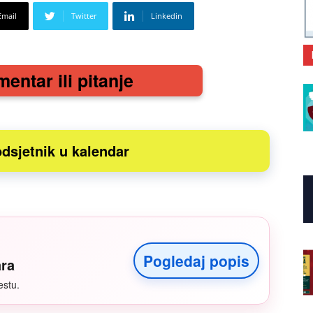
Email
Twitter
Linkedin
mentar ili pitanje
dsjetnik u kalendar
Pogledaj popis
ara
estu.