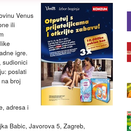
povinu Venus
ne ili
um
like
adne igre.
, sudionici
u: poslati
 na broj
e, adresa i
ka Babic, Javorova 5, Zagreb,