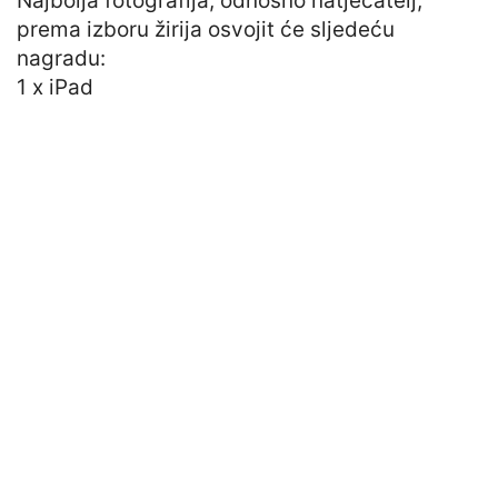
Najbolja fotografija, odnosno natjecatelj,
prema izboru žirija osvojit će sljedeću
nagradu:
1 x iPad