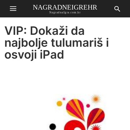
NAGRADNEIGREHR
NagradnaIgra.com.hr
VIP: Dokaži da
najbolje tulumariš i
osvoji iPad