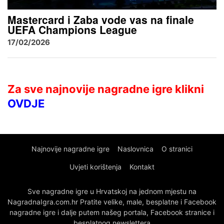
Mastercard i Zaba vode vas na finale
UEFA Champions League
17/02/2026
Za sve najnovije nagradne igre klikni
OVDJE
Najnovije nagradne igre
Naslovnica
O stranici
Uvjeti korištenja
Kontakt
Sve nagradne igre u Hrvatskoj na jednom mjestu na
NagradnaIgra.com.hr Pratite velike, male, besplatne i Facebook
nagradne igre i dalje putem našeg portala, Facebook stranice i
besplatnog newslettera