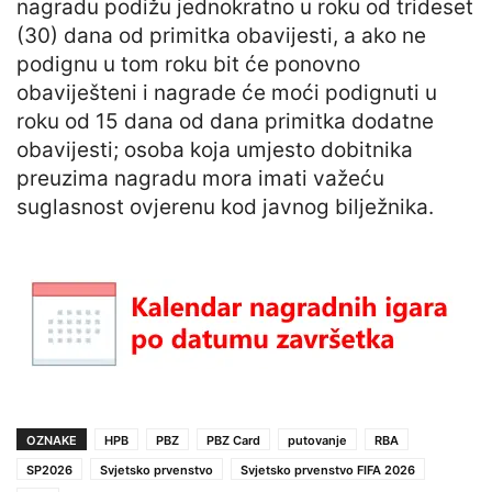
nagradu podižu jednokratno u roku od trideset
(30) dana od primitka obavijesti, a ako ne
podignu u tom roku bit će ponovno
obaviješteni i nagrade će moći podignuti u
roku od 15 dana od dana primitka dodatne
obavijesti; osoba koja umjesto dobitnika
preuzima nagradu mora imati važeću
suglasnost ovjerenu kod javnog bilježnika.
OZNAKE
HPB
PBZ
PBZ Card
putovanje
RBA
SP2026
Svjetsko prvenstvo
Svjetsko prvenstvo FIFA 2026