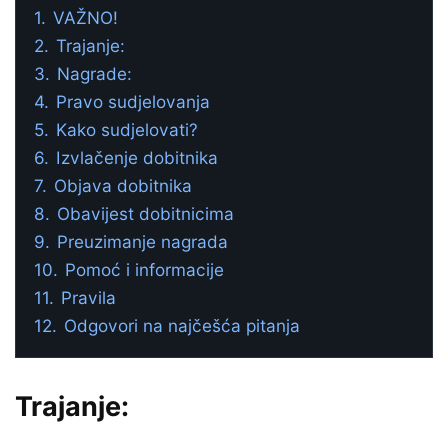
1.
VAŽNO!
2.
Trajanje:
3.
Nagrade:
4.
Pravo sudjelovanja
5.
Kako sudjelovati?
6.
Izvlačenje dobitnika
7.
Objava dobitnika
8.
Obavijest dobitnicima
9.
Preuzimanje nagrada
10.
Pomoć i informacije
11.
Pravila
12.
Odgovori na najčešća pitanja
Trajanje: