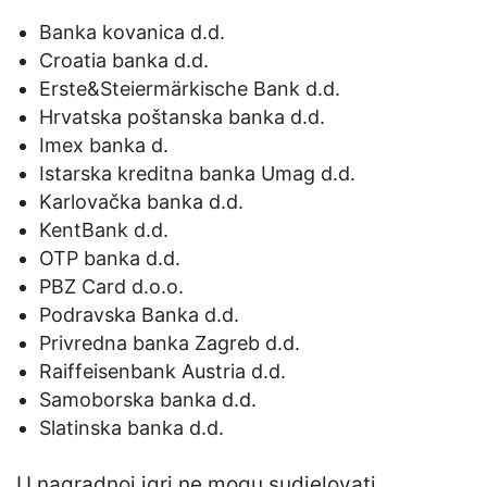
Banka kovanica d.d.
Croatia banka d.d.
Erste&Steiermärkische Bank d.d.
Hrvatska poštanska banka d.d.
Imex banka d.
Istarska kreditna banka Umag d.d.
Karlovačka banka d.d.
KentBank d.d.
OTP banka d.d.
PBZ Card d.o.o.
Podravska Banka d.d.
Privredna banka Zagreb d.d.
Raiffeisenbank Austria d.d.
Samoborska banka d.d.
Slatinska banka d.d.
U nagradnoj igri ne mogu sudjelovati