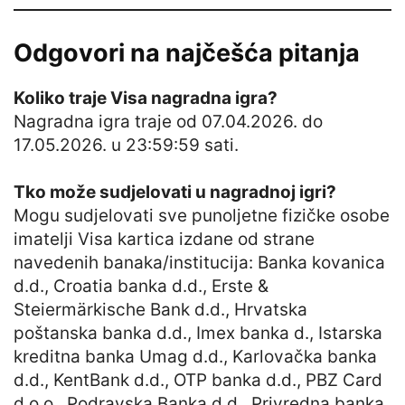
Odgovori na najčešća pitanja
Koliko traje Visa nagradna igra?
Nagradna igra traje od 07.04.2026. do
17.05.2026. u 23:59:59 sati.
Tko može sudjelovati u nagradnoj igri?
Mogu sudjelovati sve punoljetne fizičke osobe
imatelji Visa kartica izdane od strane
navedenih banaka/institucija: Banka kovanica
d.d., Croatia banka d.d., Erste &
Steiermärkische Bank d.d., Hrvatska
poštanska banka d.d., Imex banka d., Istarska
kreditna banka Umag d.d., Karlovačka banka
d.d., KentBank d.d., OTP banka d.d., PBZ Card
d.o.o., Podravska Banka d.d., Privredna banka