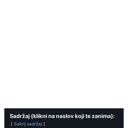
Sadržaj (klikni na naslov koji te zanima):
Sakrij sadržaj