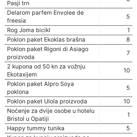
Pasji trn
Delarom parfem Envolee de
5
freesia
Rog Joma bicikl
1
Poklon paket Ekoklas brašna
8
Poklon paket Rigoni di Asiago
7
proizvoda
2 kupona od 50 kn za vožnju
10
Ekotaxijem
Poklon paket Alpro Soya
5
poklona
Poklon paket Ulola proizvoda
10
Noćenje za dvije osobe u hotelu
1
Bristol u Opatiji
Happy tummy tunika
5