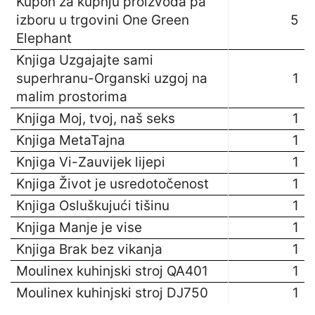
Kupon za kupnju proizvoda pa
izboru u trgovini One Green
5
Elephant
Knjiga Uzgajajte sami
superhranu-Organski uzgoj na
1
malim prostorima
Knjiga Moj, tvoj, naš seks
1
Knjiga MetaTajna
1
Knjiga Vi-Zauvijek lijepi
1
Knjiga Život je usredotočenost
1
Knjiga Osluškujući tišinu
1
Knjiga Manje je vise
1
Knjiga Brak bez vikanja
1
Moulinex kuhinjski stroj QA401
1
Moulinex kuhinjski stroj DJ750
1