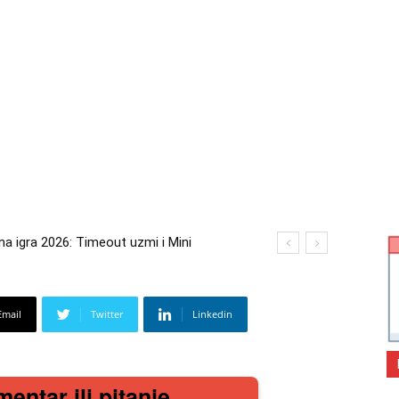
gra 2026: Timeout uzmi i Mini
 2026: Kupi bilo što i osvoji putovanje
Email
Twitter
Linkedin
mentar ili pitanje