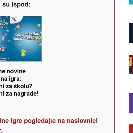
e su ispod:
ne novine
na igra:
i za školu?
i za nagrade!
ne igre pogledajte na naslovnici
r
.