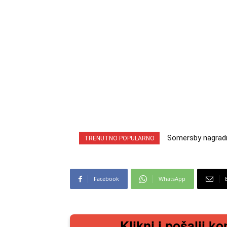
Somersby nagradna i
INA nagradna igra
TRENUTNO POPULARNO
cabrio preuzmi!
iz snova
Facebook
WhatsApp
Klikni i pošalji ko