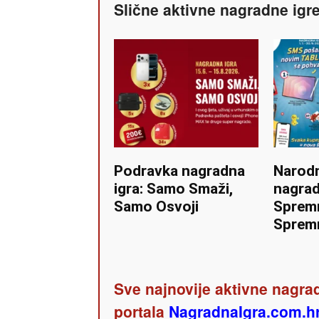
Slične aktivne nagradne igr
Podravka nagradna
Narod
igra: Samo Smaži,
nagrad
Samo Osvoji
Spremn
Spremn
Sve najnovije aktivne nagrad
portala
NagradnaIgra.com.h