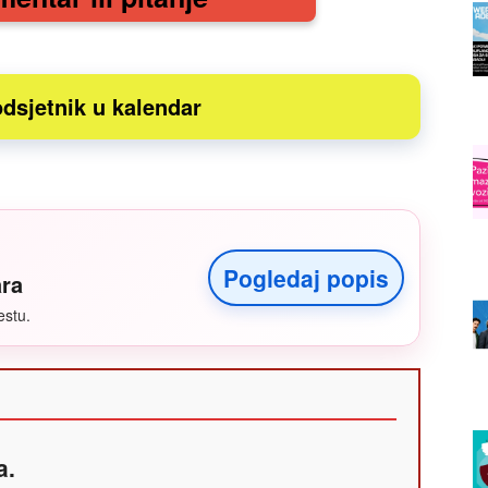
dsjetnik u kalendar
Pogledaj popis
ara
estu.
a.