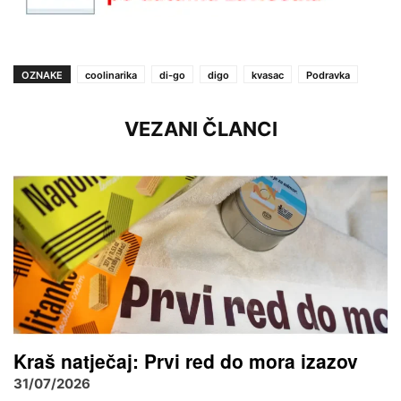
OZNAKE
coolinarika
di-go
digo
kvasac
Podravka
VEZANI ČLANCI
Kraš natječaj: Prvi red do mora izazov
31/07/2026