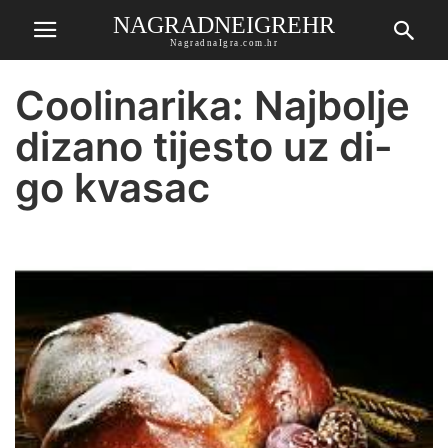
NAGRADNEIGREHR
NagradnaIgra.com.hr
Coolinarika: Najbolje
dizano tijesto uz di-
go kvasac