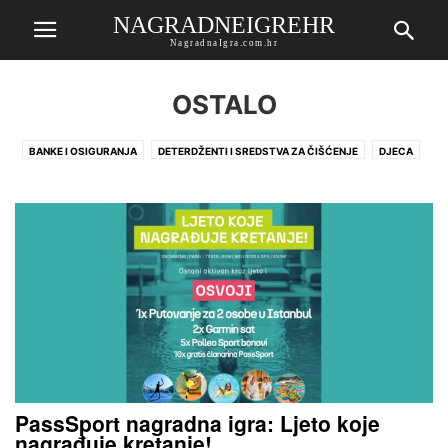
NAGRADNEIGREHR
NagradnaIgra.com.hr
OSTALO
BANKE I OSIGURANJA
DETERDŽENTI I SREDSTVA ZA ČIŠĆENJE
DJECA
KAZALIŠTE
KINO
KNJIGE
KOZMETIKA I ZDRAVLJE
KUĆNI LJUBIMCI
NOVINE I ČASOPISI
OSTALO
PIVO I SOKOVI
POPUSTI
POSEBNO IZDVOJENO
PREHRANA
RAZNI ČLANCI
SLATKIŠI I GRICKALICE
SMS
TRGOVINE
USKRŠNJA NAGRADNA IGRA
USLUGE
ZAVRŠENE
PassSport nagradna igra: Ljeto koje
nagrađuje kretanje!