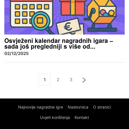
Osvježeni kalendar nagradnih igara –
sada još pregledniji s više od...
02/12/2025
1
2
3
Najnovije nagradne igre
Naslovnica
O stranici
Uvjeti korištenja
Kontakt