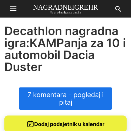
NAGRADNEIGREHR
NagradnaIgra.com.hr
Decathlon nagradna
igra:KAMPanja za 10 i
automobil Dacia
Duster
7 komentara - pogledaj i
pitaj
Dodaj podsjetnik u kalendar