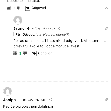
Neobično ali je tako.
Odgovori
0
Bruno
13/04/2025 13:58
Odgovori na
NagradneIgreHR
Poslao sam im email i nisu nikad odgovorili. Malo smrdi na
prijevaru, ako je to uopće moguće izvesti
Odgovori
3
Josipa
08/04/2025 09:11
Kad će biti objavljeni dobitnici?