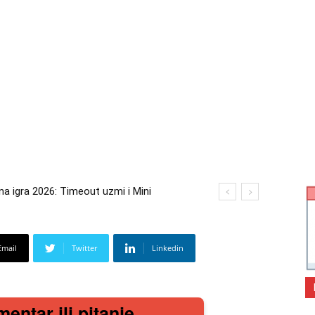
igra 2026: Timeout uzmi i Mini
a 2026: Kupi bilo što i osvoji putovanje
Email
Twitter
Linkedin
mentar ili pitanje