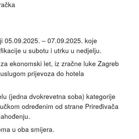
gračka
iji 05.09.2025. – 07.09.2025. koje
fikacije u subotu i utrku u nedjelju.
 za ekonomski let, iz zračne luke Zagreb
uslugom prijevoza do hotela
elu (jedna dvokrevetna soba) kategorije
oručkom određenim od strane Priređivača
nahođenju.
oma u oba smijera.