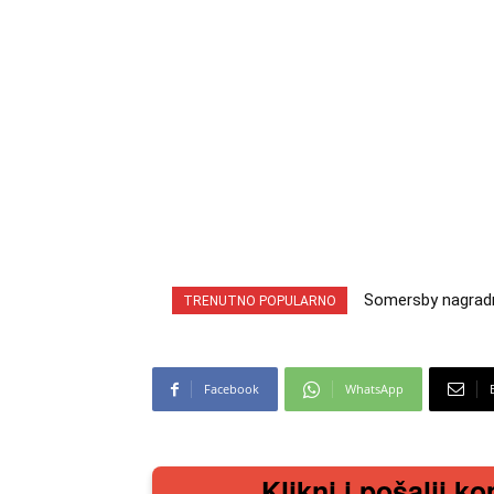
Somersby nagradna 
INA nagradna igr
TRENUTNO POPULARNO
cabrio preuzmi!
iz snova
Facebook
WhatsApp
Klikni i pošalji ko