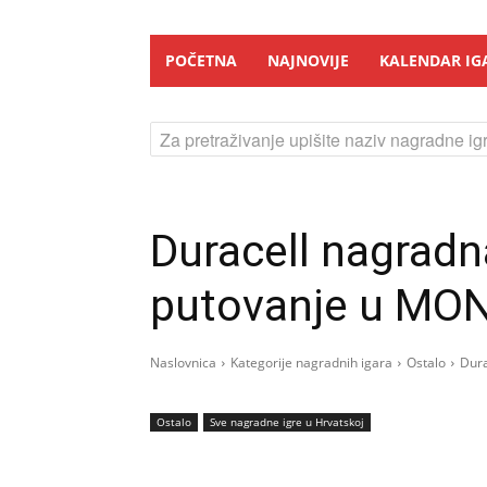
POČETNA
NAJNOVIJE
KALENDAR IG
Za pretraživanje upišite naziv nagradne igr
Duracell nagradna
putovanje u MONZ
Naslovnica
Kategorije nagradnih igara
Ostalo
Dura
Ostalo
Sve nagradne igre u Hrvatskoj