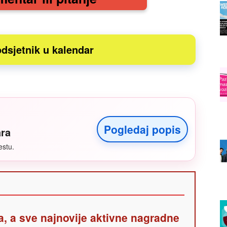
dsjetnik u kalendar
Pogledaj popis
ara
estu.
a, a sve najnovije aktivne nagradne