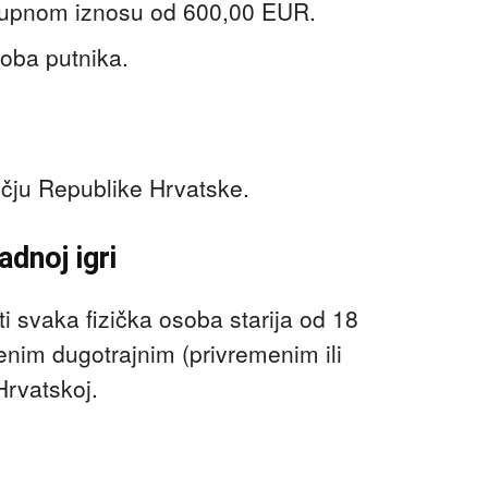
kupnom iznosu od 600,00 EUR.
 oba putnika.
čju Republike Hrvatske.
dnoj igri
i svaka fizička osoba starija od 18
ljenim dugotrajnim (privremenim ili
Hrvatskoj.