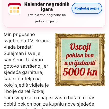
Kalendar nagradnih
Pogledaj popis
igara
Sve aktivne nagradne na
jednom mjestu.
Mir, prigušeno
svjetlo, na TV ekranu
vlada bradati
Sulejman i sve je
savršeno. U stvari
gotovo savršeno, jer
sjedeća garnitura,
kauč ili fotelja na
kojoj sjediš vidjela je
i bolje dane! Fotkaj
nam svoju sofu i napiši zašto baš ti trebaš
dobiti poklon bon za kupnju nove sjedeće