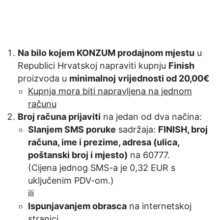
Na bilo kojem KONZUM prodajnom mjestu
u
Republici Hrvatskoj napraviti kupnju
Finish
proizvoda u
minimalnoj vrijednosti od 20,00€
Kupnja mora biti napravljena na jednom
računu
Broj računa prijaviti
na jedan od dva načina:
Slanjem SMS poruke
sadržaja:
FINISH, broj
računa, ime i prezime, adresa (ulica,
poštanski broj i mjesto)
na 60777.
(Cijena jednog SMS-a je 0,32 EUR s
uključenim PDV-om.)
ili
Ispunjavanjem obrasca
na internetskoj
stranici