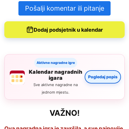
Pošalji komentar ili pitanje
Dodaj podsjetnik u kalendar
Aktivne nagradne igre
Kalendar nagradnih
Pogledaj popis
igara
Sve aktivne nagradne na
jednom mjestu.
VAŽNO!
Ova nagradna igra je završila, a sve najnovije