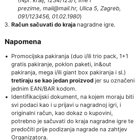
(Npr.
kralj
,
1234/123/1, ime i
prezime,
mail@mail.hr
, Ulica 5, Zagreb,
091/123456, 01.02.1980
)
Račun sačuvati do kraja
nagradne igre.
Napomena
Promocijska pakiranja (duo i/ili trio pack, 1+1
gratis pakiranje, poklon paketi, in&out
pakiranja, mega i/ili giant box pakiranja i sl.)
tretiraju se kao jedan proizvod
jer su označeni
jednim EAN/BAR kodom.
Identifikacijski dokument, na kojem moraju biti
svi podaci kao i u prijavi u nagradnoj igri, i
originalni račun, kao dokaz o kupovini,
potrebno je sačuvati do kraja nagradne igre te
predočiti prije podizanja nagrade na zahtjev
Organizatora.