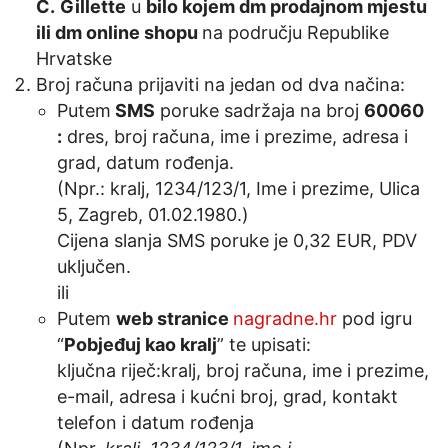
C.
Gillette
u
bilo kojem dm prodajnom mjestu
ili dm online shopu
na području Republike
Hrvatske
Broj računa prijaviti na jedan od dva načina:
Putem
SMS
poruke sadržaja na broj
60060
:
dres, broj računa, ime i prezime, adresa i
grad, datum rođenja.
(Npr.: kralj, 1234/123/1, Ime i prezime, Ulica
5, Zagreb, 01.02.1980.)
Cijena slanja SMS poruke je 0,32 EUR, PDV
uključen.
ili
Putem
web stranice
nagradne.hr
pod igru
“
Pobjeđuj kao kralj
” te upisati:
ključna riječ:kralj, broj računa, ime i prezime,
e-mail, adresa i kućni broj, grad, kontakt
telefon i datum rođenja