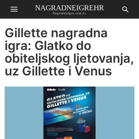
NAGRADNEIGREHR
NagradnaIgra.com.hr
Gillette nagradna
igra: Glatko do
obiteljskog ljetovanja,
uz Gillette i Venus