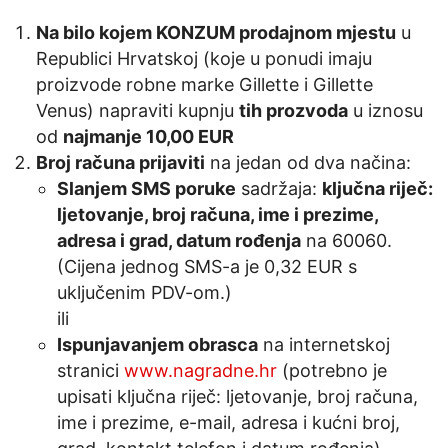
Na bilo kojem KONZUM prodajnom mjestu
u
Republici Hrvatskoj (koje u ponudi imaju
proizvode robne marke Gillette i Gillette
Venus) napraviti kupnju
tih prozvoda
u iznosu
od
najmanje 10,00 EUR
Broj računa prijaviti
na jedan od dva načina:
Slanjem SMS poruke
sadržaja:
ključna riječ:
ljetovanje, broj računa, ime i prezime,
adresa i grad, datum rođenja
na 60060.
(Cijena jednog SMS-a je 0,32 EUR s
uključenim PDV-om.)
ili
Ispunjavanjem obrasca
na internetskoj
stranici
www.nagradne.hr
(potrebno je
upisati ključna riječ: ljetovanje, broj računa,
ime i prezime, e-mail, adresa i kućni broj,