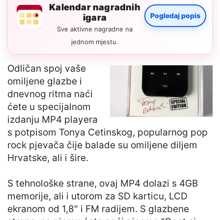
Kalendar nagradnih
Pogledaj popis
igara
Sve aktivne nagradne na
jednom mjestu.
Odličan spoj vaše
omiljene glazbe i
dnevnog ritma naći
ćete u specijalnom
izdanju MP4 playera
s potpisom Tonya Cetinskog, popularnog pop
rock pjevača čije balade su omiljene diljem
Hrvatske, ali i šire.
S tehnološke strane, ovaj MP4 dolazi s 4GB
memorije, ali i utorom za SD karticu, LCD
ekranom od 1,8″ i FM radijem. S glazbene