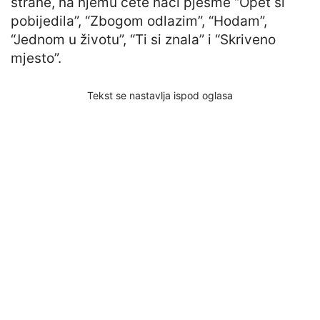
strane, na njemu ćete naći pjesme “Opet si
pobijedila”, “Zbogom odlazim”, “Hodam”,
“Jednom u životu”, “Ti si znala” i “Skriveno
mjesto”.
Tekst se nastavlja ispod oglasa