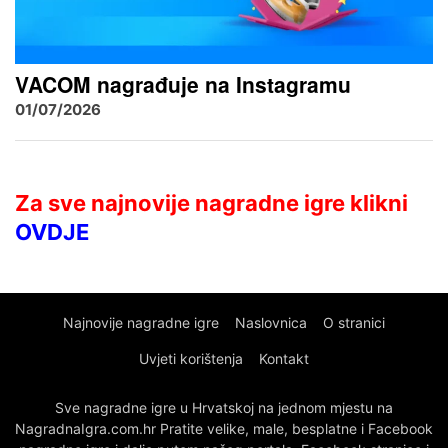
VACOM nagrađuje na Instagramu
01/07/2026
Za sve najnovije nagradne igre klikni
OVDJE
Najnovije nagradne igre
Naslovnica
O stranici
Uvjeti korištenja
Kontakt
Sve nagradne igre u Hrvatskoj na jednom mjestu na
NagradnaIgra.com.hr Pratite velike, male, besplatne i Facebook