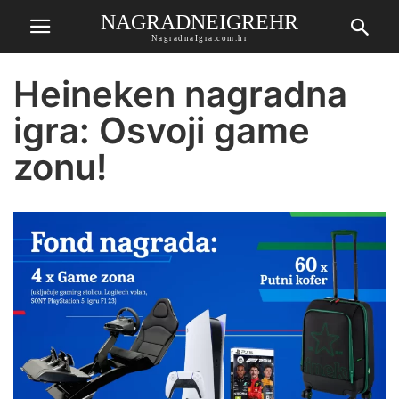
NAGRADNEIGREHR
NagradnaIgra.com.hr
Heineken nagradna
igra: Osvoji game
zonu!