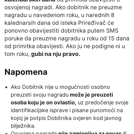
osvojenoj nagradi. Ako dobitnik ne preuzme
nagradu u navedenom roku, u narednih 8
kalednarsih dana od isteka Priređivač će
ponovno obavijestiti dobitnika putem SMS
poruke da preuzme nagradu u roku od 15 dana
od primitka obavijesti. Ako ju ne podigne ni u
tom roku,
gubi na nju pravo.
Napomena
Ako Dobitnik nije u mogućnosti osobno
preuzeti svoju nagradu
može je preuzeti
osoba koju je on ovlastio,
uz predočenje svoje
identifikacijske isprave i pisane punomoći na
kojoj je potpis Dobitnika ovjeren kod javnog
bilježnika.
Osvojena nagrada
nije zamjenjiva za novac
ili