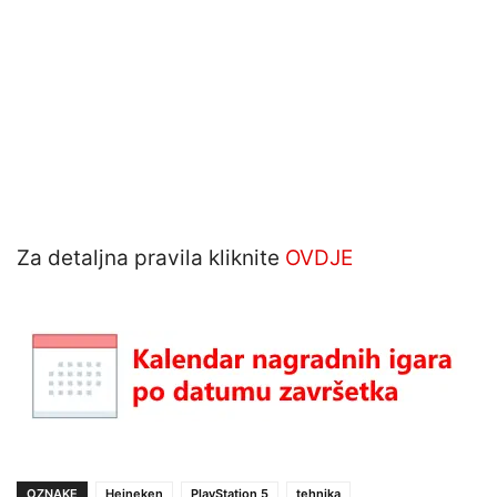
Za detaljna pravila kliknite
OVDJE
OZNAKE
Heineken
PlayStation 5
tehnika