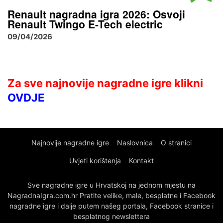
Renault nagradna igra 2026: Osvoji
Renault Twingo E-Tech electric
09/04/2026
Za sve najnovije nagradne igre klikni
OVDJE
Najnovije nagradne igre
Naslovnica
O stranici
Uvjeti korištenja
Kontakt
Sve nagradne igre u Hrvatskoj na jednom mjestu na
NagradnaIgra.com.hr Pratite velike, male, besplatne i Facebook
nagradne igre i dalje putem našeg portala, Facebook stranice i
besplatnog newslettera