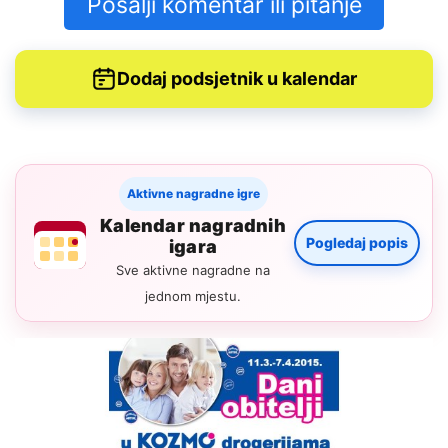
Pošalji komentar ili pitanje
Dodaj podsjetnik u kalendar
Aktivne nagradne igre
Kalendar nagradnih
Pogledaj popis
igara
Sve aktivne nagradne na
jednom mjestu.