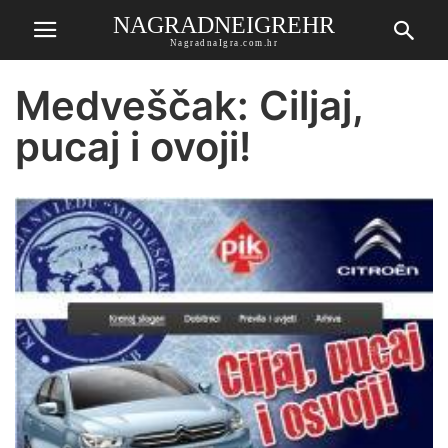
NAGRADNEIGREHR
NagradnaIgra.com.hr
Medveščak: Ciljaj,
pucaj i ovoji!