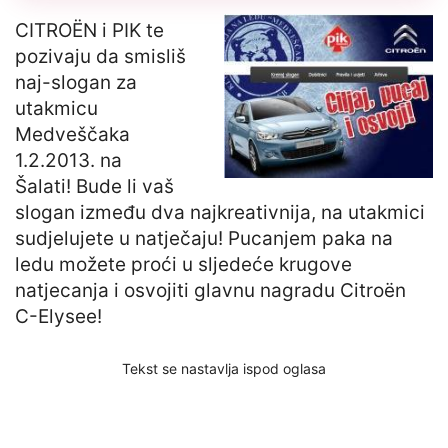
CITROËN i PIK te
pozivaju da smisliš
naj-slogan za
utakmicu
Medveščaka
1.2.2013. na
Šalati! Bude li vaš
slogan između dva najkreativnija, na utakmici
sudjelujete u natječaju! Pucanjem paka na
ledu možete proći u sljedeće krugove
natjecanja i osvojiti glavnu nagradu Citroën
C-Elysee!
Tekst se nastavlja ispod oglasa