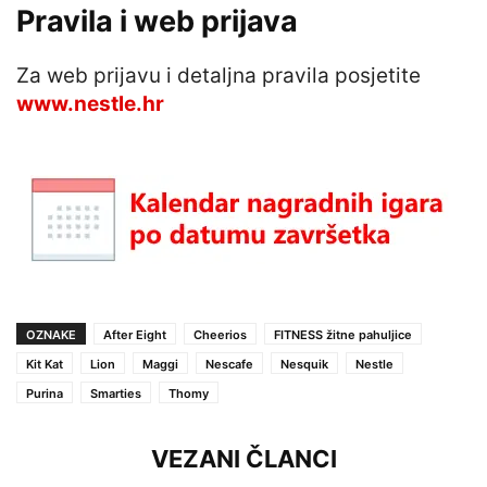
Pravila i web prijava
Za web prijavu i detaljna pravila posjetite
www.nestle.hr
OZNAKE
After Eight
Cheerios
FITNESS žitne pahuljice
Kit Kat
Lion
Maggi
Nescafe
Nesquik
Nestle
Purina
Smarties
Thomy
VEZANI ČLANCI