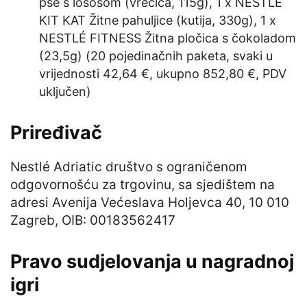
pse s lososom (vrećica, 115g), 1 x NESTLÉ
KIT KAT Žitne pahuljice (kutija, 330g), 1 x
NESTLÉ FITNESS Žitna pločica s čokoladom
(23,5g) (20 pojedinačnih paketa, svaki u
vrijednosti 42,64 €, ukupno 852,80 €, PDV
uključen)
Priređivač
Nestlé Adriatic društvo s ograničenom
odgovornošću za trgovinu, sa sjedištem na
adresi Avenija Većeslava Holjevca 40, 10 010
Zagreb, OIB: 00183562417
Pravo sudjelovanja u nagradnoj
igri