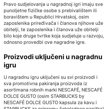
Pravo sudjelovanja u nagradnoj igri imaju sve
punoljetne fizičke osobe s prebivalištem ili
boravištem u Republici Hrvatskoj, osim
zaposlenika priređivača i članova njihove uže
obitelji, te zaposlenika i članova uže obitelji
bilo koje druge tvrtke koja sudjeluje u razvoju,
odnosno provedbi ove nagradne igre.
Proizvodi uključeni u nagradnu
igru
U nagradnu igru uključeni su svi proizvodi i
sva promotivna pakiranja proizvoda iz
asortimana robnih marki NESCAFÉ, NESCAFÉ
DOLCE GUSTO (osim STARBUCKS by
NESCAFÉ DOLCE GUSTO kapsula za kavu i
STARBUCKS za pripremu čokoladnog napitka),