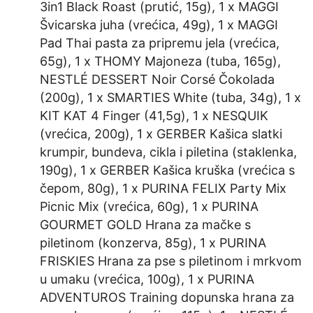
3in1 Black Roast (prutić, 15g), 1 x MAGGI
Švicarska juha (vrećica, 49g), 1 x MAGGI
Pad Thai pasta za pripremu jela (vrećica,
65g), 1 x THOMY Majoneza (tuba, 165g),
NESTLÉ DESSERT Noir Corsé Čokolada
(200g), 1 x SMARTIES White (tuba, 34g), 1 x
KIT KAT 4 Finger (41,5g), 1 x NESQUIK
(vrećica, 200g), 1 x GERBER Kašica slatki
krumpir, bundeva, cikla i piletina (staklenka,
190g), 1 x GERBER Kašica kruška (vrećica s
čepom, 80g), 1 x PURINA FELIX Party Mix
Picnic Mix (vrećica, 60g), 1 x PURINA
GOURMET GOLD Hrana za mačke s
piletinom (konzerva, 85g), 1 x PURINA
FRISKIES Hrana za pse s piletinom i mrkvom
u umaku (vrećica, 100g), 1 x PURINA
ADVENTUROS Training dopunska hrana za