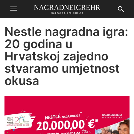
NAGRADNEIGREHR
NagradnaIgra.com.hr
Nestle nagradna igra:
20 godina u
Hrvatskoj zajedno
stvaramo umjetnost
okusa