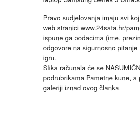
Pravo sudjelovanja imaju svi koj
web stranici www.24sata.hr/pam
ispune ga podacima (ime, prezime
odgovore na sigurnosno pitanje i
igru.
Slika računala će se NASUMIČNO 
podrubrikama Pametne kune, a pr
galeriji iznad ovog članka.