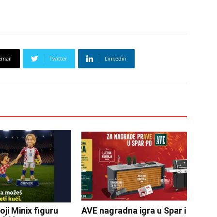
Email
Twitter
Linkedin
oji Minix figuru
AVE nagradna igra u Spar i