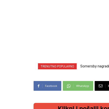
Somersby nagradna
INA nagradna ig
TRENUTNO POPULARNO
cabrio preuzmi!
iz snova
Facebook
WhatsApp
Klikni i pošalji ko