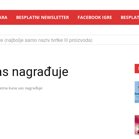
ARA
BESPLATNI NEWSLETTER
FACEBOOK IGRE
BESPLAT
e (najbolje samo naziv tvrtke ili proizvoda)
s nagrađuje
tna kuna vas nagrađuje