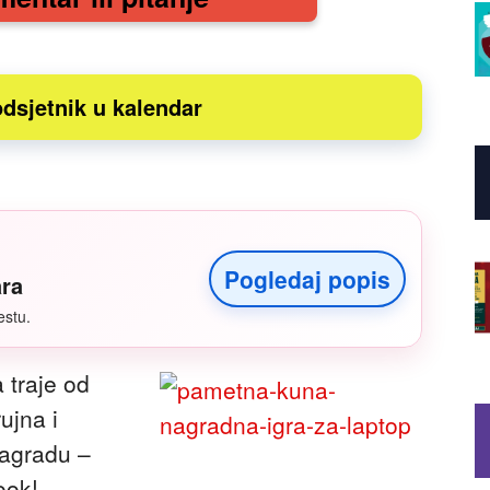
dsjetnik u kalendar
Pogledaj popis
ara
estu.
 traje od
ujna i
nagradu –
ook!