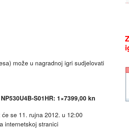
Z
i
esa) može u nagradnoj igri sudjelovati
– NP530U4B-S01HR: 1×7399,00 kn
 će se 11. rujna 2012. u 12:00
a internetskoj stranici