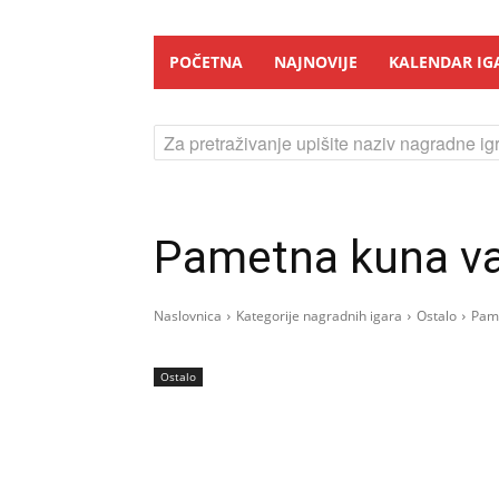
POČETNA
NAJNOVIJE
KALENDAR IG
Za pretraživanje upišite naziv nagradne igr
Pametna kuna va
Naslovnica
Kategorije nagradnih igara
Ostalo
Pame
Ostalo