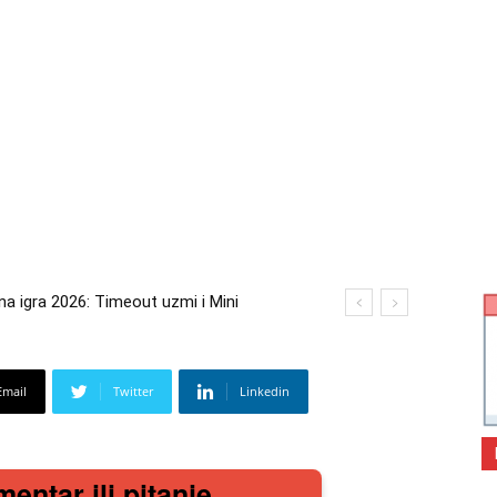
 igra 2026: Timeout uzmi i Mini
ra 2026: Kupi bilo što i osvoji putovanje
Email
Twitter
Linkedin
mentar ili pitanje