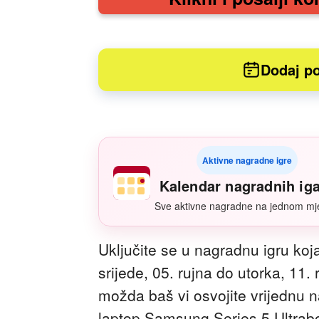
Dodaj po
Aktivne nagradne igre
Kalendar nagradnih ig
Sve aktivne nagradne na jednom mj
Uključite se u nagradnu igru koja
srijede, 05. rujna do utorka, 11. r
možda baš vi osvojite vrijednu 
laptop Samsung Series 5 Ultrab