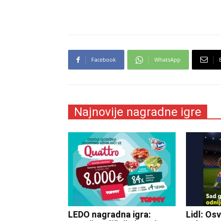
Facebook
WhatsApp
Najnovije nagradne igre
LEDO nagradna igra:
Lidl: Osv