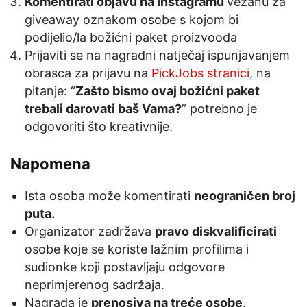
Komentirati objavu na Instagramu
vezanu za
giveaway oznakom osobe s kojom bi
podijelio/la božićni paket proizvooda
Prijaviti se na nagradni natječaj ispunjavanjem
obrasca za prijavu na
PickJobs stranici
, na
pitanje: “
Zašto bismo ovaj božićni paket
trebali darovati baš Vama?
” potrebno je
odgovoriti što kreativnije.
Napomena
Ista osoba može komentirati
neograničen broj
puta.
Organizator zadržava
pravo diskvalificirati
osobe koje se koriste lažnim profilima i
sudionke koji postavljaju odgovore
neprimjerenog sadržaja.
Nagrada je
prenosiva na treće osobe
.