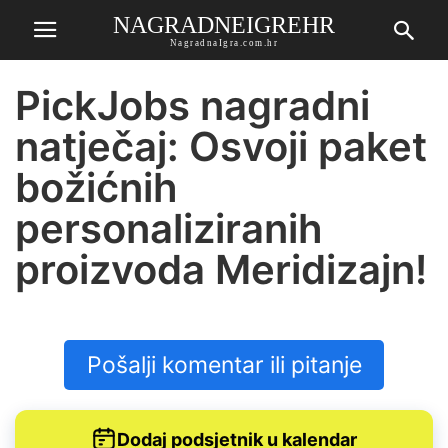
NAGRADNEIGREHR
NagradnaIgra.com.hr
PickJobs nagradni
natječaj: Osvoji paket
božićnih
personaliziranih
proizvoda Meridizajn!
Pošalji komentar ili pitanje
Dodaj podsjetnik u kalendar