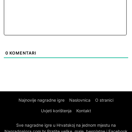
0
KOMENTARI
Najnovije nagradne igre
Naslovnica
O stranici
Uvjeti korištenja
Kontakt
Sve nagradne igre u Hrvatskoj na jednom mjestu na
NagradnaIgra.com.hr Pratite velike, male, besplatne i Facebook