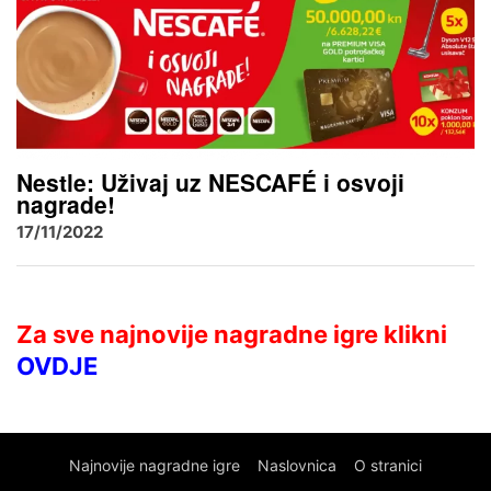
Nestle: Uživaj uz NESCAFÉ i osvoji
nagrade!
17/11/2022
Za sve najnovije nagradne igre klikni
OVDJE
Najnovije nagradne igre
Naslovnica
O stranici