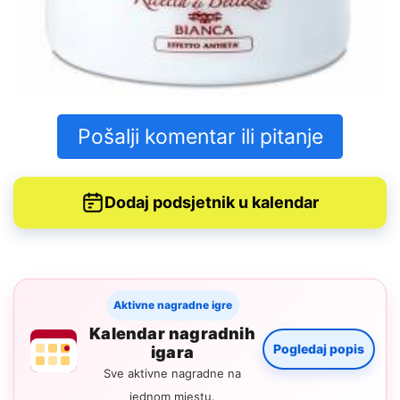
Pošalji komentar ili pitanje
Dodaj podsjetnik u kalendar
Aktivne nagradne igre
Kalendar nagradnih
Pogledaj popis
igara
Sve aktivne nagradne na
jednom mjestu.