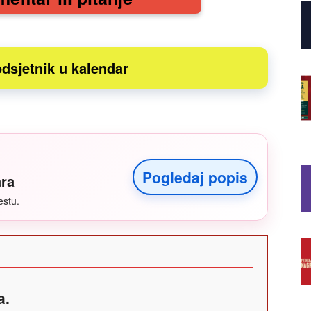
dsjetnik u kalendar
Pogledaj popis
ara
estu.
a.