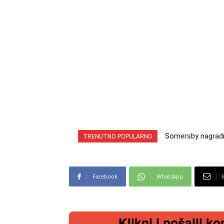
Somersby nagradna 
INA nagradna igra
TRENUTNO POPULARNO
cabrio preuzmi!
iz snova
Facebook
WhatsApp
Klikni i pošalji ko