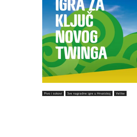
Pivo i sokovi
Sve nagradne igre u Hrvatskoj
Velike