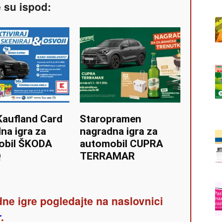
e su ispod:
Kaufland Card
Staropramen
na igra za
nagradna igra za
obil ŠKODA
automobil CUPRA
Q
TERRAMAR
ne igre pogledajte na naslovnici
r
.