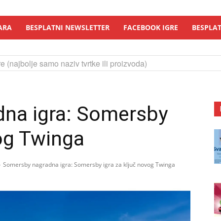
ARA
BESPLATNI NEWSLETTER
FACEBOOK IGRE
BESPLAT
e (najbolje samo naziv tvrtke ili proizvoda)
na igra: Somersby
vog Twinga
Somersby nagradna igra: Somersby igra za ključ novog Twinga