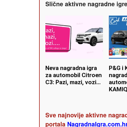
Slične aktivne nagradne igr
Neva nagradna igra
P&G i 
za automobil Citroen
nagrad
C3: Pazi, mazi, vozi…
autom
KAMI
Sve najnovije aktivne nagrad
portala
NagradnaIgra.com.h