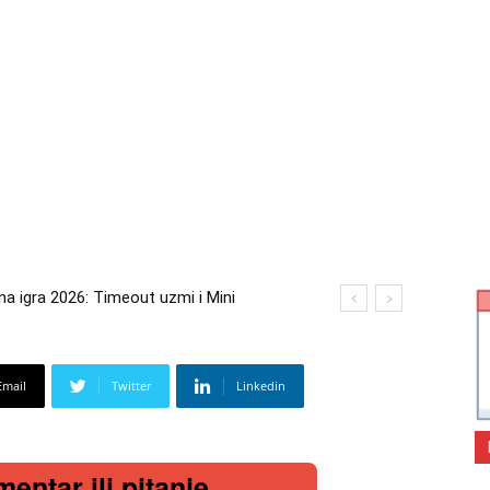
igra 2026: Timeout uzmi i Mini
 2026: Kupi bilo što i osvoji putovanje
Email
Twitter
Linkedin
mentar ili pitanje