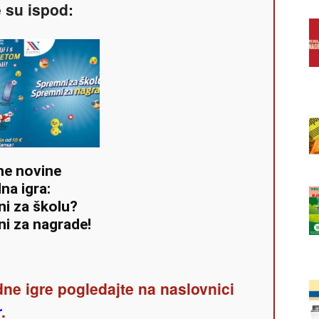
e su ispod:
ne novine
na igra:
i za školu?
i za nagrade!
ne igre pogledajte na naslovnici
r
.