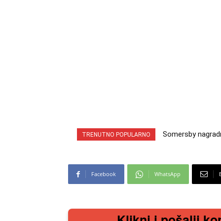
Somersby nagradna 
INA nagradna igra
TRENUTNO POPULARNO
cabrio preuzmi!
iz snova
Facebook
WhatsApp
Klikni i pošalji ko