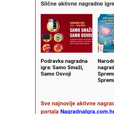
Slične aktivne nagradne igr
Podravka nagradna
Narod
igra: Samo Smaži,
nagrad
Samo Osvoji
Spremn
Spremn
Sve najnovije aktivne nagrad
portala
NagradnaIgra.com.h