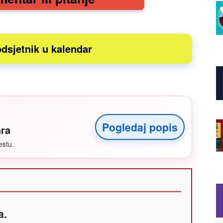
dsjetnik u kalendar
Pogledaj popis
ara
estu.
a.