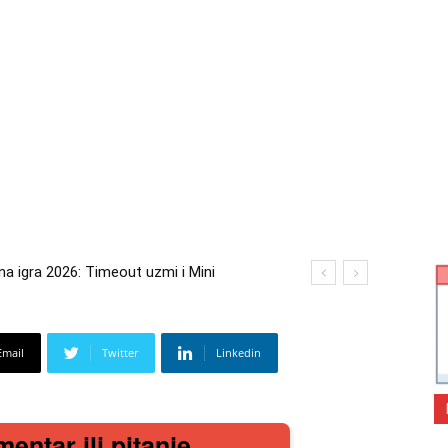
igra 2026: Timeout uzmi i Mini
 2026: Kupi bilo što i osvoji putovanje
Email
Twitter
Linkedin
mentar ili pitanje