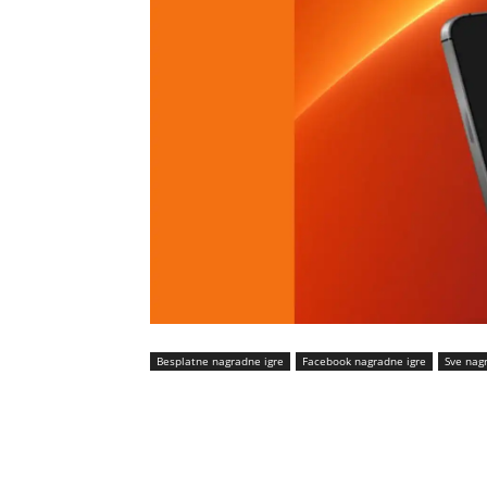
Besplatne nagradne igre
Facebook nagradne igre
Sve nag