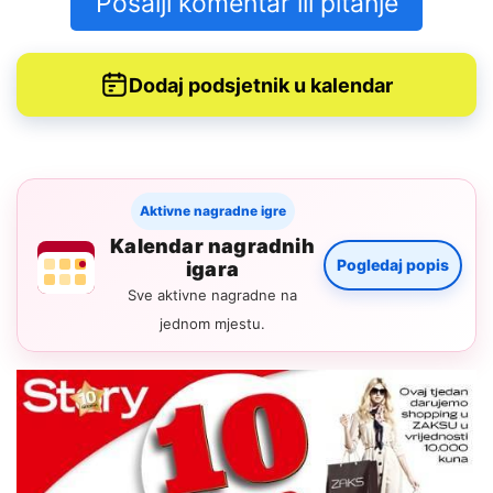
Pošalji komentar ili pitanje
Dodaj podsjetnik u kalendar
Aktivne nagradne igre
Kalendar nagradnih
Pogledaj popis
igara
Sve aktivne nagradne na
jednom mjestu.