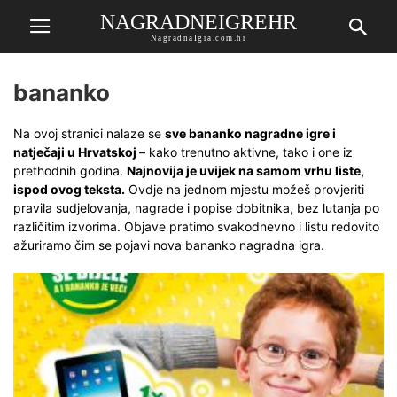
NAGRADNEIGREHR
NagradnaIgra.com.hr
bananko
Na ovoj stranici nalaze se
sve bananko nagradne igre i
natječaji u Hrvatskoj
– kako trenutno aktivne, tako i one iz
prethodnih godina.
Najnovija je uvijek na samom vrhu liste,
ispod ovog teksta.
Ovdje na jednom mjestu možeš provjeriti
pravila sudjelovanja, nagrade i popise dobitnika, bez lutanja po
različitim izvorima. Objave pratimo svakodnevno i listu redovito
ažuriramo čim se pojavi nova bananko nagradna igra.