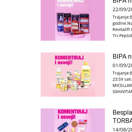
BIPA na
22/09/2
Trajanje:
godine.Nag
Revitalift
Tri-Pepti
BIPA n
01/09/2
Trajanje:
23:59 sat
MICELLAR
50mlVITAM
Bespla
TORB
14/08/2