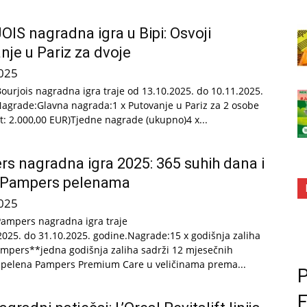
IS nagradna igra u Bipi: Osvoji
nje u Pariz za dvoje
025
Bourjois nagradna igra traje od 13.10.2025. do 10.11.2025.
agrade:Glavna nagrada:1 x Putovanje u Pariz za 2 osobe
st: 2.000,00 EUR)Tjedne nagrade (ukupno)4 x...
s nagradna igra 2025: 365 suhih dana i
u Pampers pelenama
025
Pampers nagradna igra traje
2025. do 31.10.2025. godine.Nagrade:15 x godišnja zaliha
mpers**jedna godišnja zaliha sadrži 12 mjesečnih
 pelena Pampers Premium Care u veličinama prema...
P
F