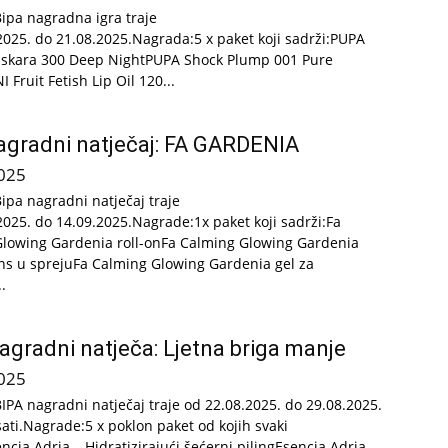
Bipa nagradna igra traje
2025. do 21.08.2025.Nagrada:5 x paket koji sadrži:PUPA
skara 300 Deep NightPUPA Shock Plump 001 Pure
 Fruit Fetish Lip Oil 120...
agradni natječaj: FA GARDENIA
025
Bipa nagradni natječaj traje
2025. do 14.09.2025.Nagrade:1x paket koji sadrži:Fa
lowing Gardenia roll-onFa Calming Glowing Gardenia
s u sprejuFa Calming Glowing Gardenia gel za
.
agradni natječa: Ljetna briga manje
025
BIPA nagradni natječaj traje od 22.08.2025. do 29.08.2025.
sati.Nagrade:5 x poklon paket od kojih svaki
ncia Adria – Hidratizirajući šećerni pilingEsencia Adria...