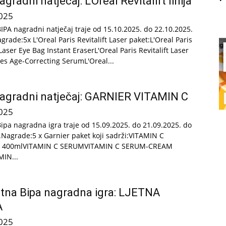
gradni natječaj: L’Oreal Revitalift linija
025
BIPA nagradni natječaj traje od 15.10.2025. do 22.10.2025.
rade:5x L'Oreal Paris Revitalift Laser paket:L'Oreal Paris
 Laser Eye Bag Instant EraserL'Oreal Paris Revitalift Laser
des Age-Correcting SerumL'Oreal...
agradni natječaj: GARNIER VITAMIN C
025
Bipa nagradna igra traje od 15.09.2025. do 21.09.2025. do
i.Nagrade:5 x Garnier paket koji sadrži:VITAMIN C
 400mlVITAMIN C SERUMVITAMIN C SERUM-CREAM
IN...
tna Bipa nagradna igra: LJETNA
A
025