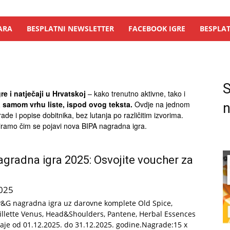
ARA
BESPLATNI NEWSLETTER
FACEBOOK IGRE
BESPLAT
S
e i natječaji u Hrvatskoj
– kako trenutno aktivne, tako i
a samom vrhu liste, ispod ovog teksta.
Ovdje na jednom
n
ade i popise dobitnika, bez lutanja po različitim izvorima.
riramo čim se pojavi nova BIPA nagradna igra.
gradna igra 2025: Osvojite voucher za
!
025
P&G nagradna igra uz darovne komplete Old Spice,
 Gillette Venus, Head&Shoulders, Pantene, Herbal Essences
traje od 01.12.2025. do 31.12.2025. godine.Nagrade:15 x