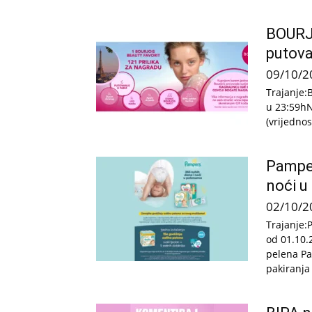
BOURJO
putova
09/10/2
Trajanje:
u 23:59hN
(vrijedno
Pamper
noći 
02/10/2
Trajanje:
od 01.10.
pelena Pa
pakiranja