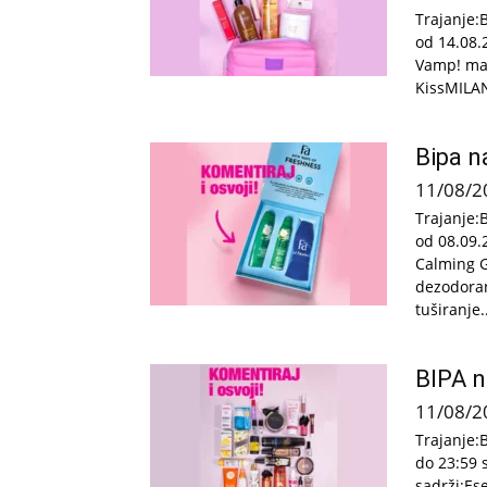
Trajanje:
od 14.08.
Vamp! ma
KissMILANI
Bipa n
11/08/2
Trajanje:
od 08.09.
Calming G
dezodoran
tuširanje..
BIPA n
11/08/2
Trajanje:
do 23:59 
sadrži:Ese