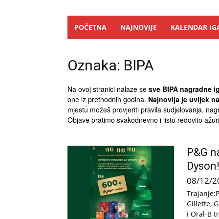
POČETNA
NAJNOVIJE
KALENDAR IG
Oznaka: BIPA
Na ovoj stranici nalaze se
sve BIPA nagradne igr
one iz prethodnih godina.
Najnovija je uvijek n
mjestu možeš provjeriti pravila sudjelovanja, nagr
Objave pratimo svakodnevno i listu redovito ažu
P&G na
Dyson
08/12/2
Trajanje:
Gillette,
i Oral-B 