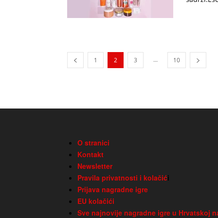
...
1
2
3
10
O stranici
Kontakt
Newsletter
Pravila privatnosti i kolačić
i
Prijava nagradne igre
EU kolačići
Sve najnovije nagradne igre u Hrvatskoj n