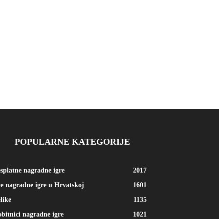
POPULARNE KATEGORIJE
splatne nagradne igre
2017
e nagradne igre u Hrvatskoj
1601
like
1135
bitnici nagradne igre
1021