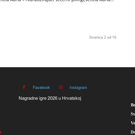
Stranica 2 od 10
Facebook
Instagram
Nagradne igre 2026 u Hrvatskoj
Be
Sv
Ve
a
Do