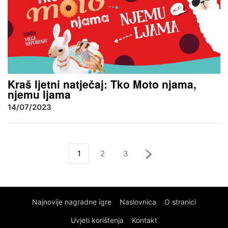
Kraš ljetni natječaj: Tko Moto njama,
njemu ljama
14/07/2023
1
2
3
Najnovije nagradne igre
Naslovnica
O stranici
Uvjeti korištenja
Kontakt