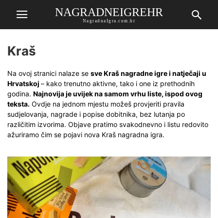
NAGRADNEIGREHR
NagradnaIgra.com.hr
Kraš
Na ovoj stranici nalaze se
sve Kraš nagradne igre i natječaji u
Hrvatskoj
– kako trenutno aktivne, tako i one iz prethodnih
godina.
Najnovija je uvijek na samom vrhu liste, ispod ovog
teksta.
Ovdje na jednom mjestu možeš provjeriti pravila
sudjelovanja, nagrade i popise dobitnika, bez lutanja po
različitim izvorima. Objave pratimo svakodnevno i listu redovito
ažuriramo čim se pojavi nova Kraš nagradna igra.