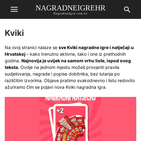
NAGRADNEIGREHR
NagradnaIgra.com.hr
Kviki
Na ovoj stranici nalaze se
sve Kviki nagradne igre i natječaji u
Hrvatskoj
– kako trenutno aktivne, tako i one iz prethodnih
godina.
Najnovija je uvijek na samom vrhu liste, ispod ovog
teksta.
Ovdje na jednom mjestu možeš provjeriti pravila
sudjelovanja, nagrade i popise dobitnika, bez lutanja po
različitim izvorima. Objave pratimo svakodnevno i listu redovito
ažuriramo čim se pojavi nova Kviki nagradna igra.