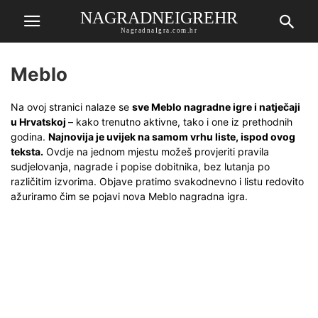
NAGRADNEIGREHR
NagradnaIgra.com.hr
Meblo
Na ovoj stranici nalaze se
sve Meblo nagradne igre i natječaji
u Hrvatskoj
– kako trenutno aktivne, tako i one iz prethodnih
godina.
Najnovija je uvijek na samom vrhu liste, ispod ovog
teksta.
Ovdje na jednom mjestu možeš provjeriti pravila
sudjelovanja, nagrade i popise dobitnika, bez lutanja po
različitim izvorima. Objave pratimo svakodnevno i listu redovito
ažuriramo čim se pojavi nova Meblo nagradna igra.