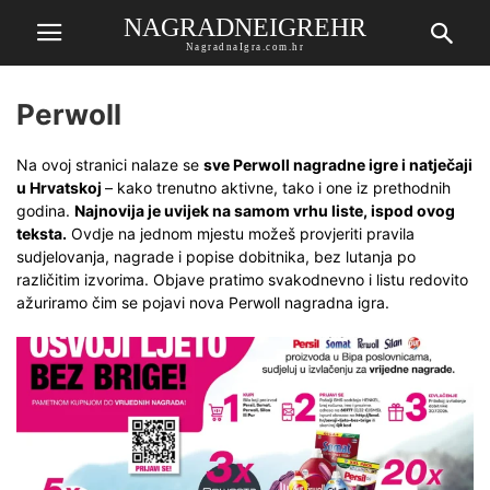
NAGRADNEIGREHR
NagradnaIgra.com.hr
Perwoll
Na ovoj stranici nalaze se
sve Perwoll nagradne igre i natječaji
u Hrvatskoj
– kako trenutno aktivne, tako i one iz prethodnih
godina.
Najnovija je uvijek na samom vrhu liste, ispod ovog
teksta.
Ovdje na jednom mjestu možeš provjeriti pravila
sudjelovanja, nagrade i popise dobitnika, bez lutanja po
različitim izvorima. Objave pratimo svakodnevno i listu redovito
ažuriramo čim se pojavi nova Perwoll nagradna igra.