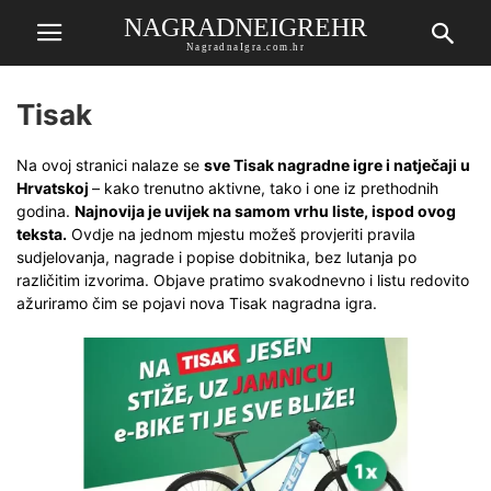
NAGRADNEIGREHR
NagradnaIgra.com.hr
Tisak
Na ovoj stranici nalaze se
sve Tisak nagradne igre i natječaji u
Hrvatskoj
– kako trenutno aktivne, tako i one iz prethodnih
godina.
Najnovija je uvijek na samom vrhu liste, ispod ovog
teksta.
Ovdje na jednom mjestu možeš provjeriti pravila
sudjelovanja, nagrade i popise dobitnika, bez lutanja po
različitim izvorima. Objave pratimo svakodnevno i listu redovito
ažuriramo čim se pojavi nova Tisak nagradna igra.