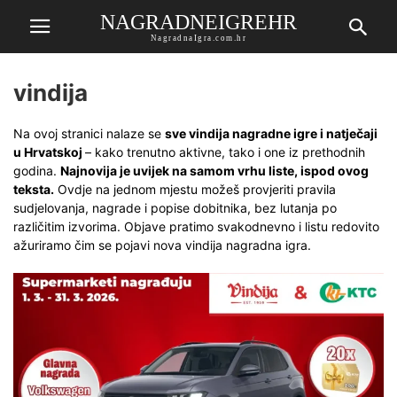
NAGRADNEIGREHR
NagradnaIgra.com.hr
vindija
Na ovoj stranici nalaze se
sve vindija nagradne igre i natječaji
u Hrvatskoj
– kako trenutno aktivne, tako i one iz prethodnih
godina.
Najnovija je uvijek na samom vrhu liste, ispod ovog
teksta.
Ovdje na jednom mjestu možeš provjeriti pravila
sudjelovanja, nagrade i popise dobitnika, bez lutanja po
različitim izvorima. Objave pratimo svakodnevno i listu redovito
ažuriramo čim se pojavi nova vindija nagradna igra.