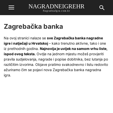
NAGRADNEIGREHR
NagradnaIgra.com.hr
Zagrebačka banka
Na ovoj stranici nalaze se
sve Zagrebačka banka nagradne
igre i natječaji u Hrvatskoj
– kako trenutno aktivne, tako i one
iz prethodnih godina.
Najnovija je uvijek na samom vrhu liste,
ispod ovog teksta.
Ovdje na jednom mjestu možeš provjeriti
pravila sudjelovanja, nagrade i popise dobitnika, bez lutanja po
različitim izvorima. Objave pratimo svakodnevno i listu redovito
ažuriramo čim se pojavi nova Zagrebačka banka nagradna
igra.