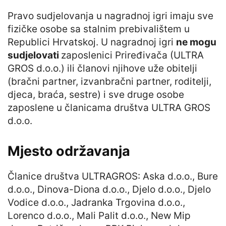
Pravo sudjelovanja u nagradnoj igri imaju sve
fizičke osobe sa stalnim prebivalištem u
Republici Hrvatskoj. U nagradnoj igri
ne mogu
sudjelovati
zaposlenici Priređivača (ULTRA
GROS d.o.o.) ili članovi njihove uže obitelji
(bračni partner, izvanbračni partner, roditelji,
djeca, braća, sestre) i sve druge osobe
zaposlene u članicama društva ULTRA GROS
d.o.o.
Mjesto održavanja
Članice društva ULTRAGROS: Aska d.o.o., Bure
d.o.o., Dinova-Diona d.o.o., Djelo d.o.o., Djelo
Vodice d.o.o., Jadranka Trgovina d.o.o.,
Lorenco d.o.o., Mali Palit d.o.o., New Mip