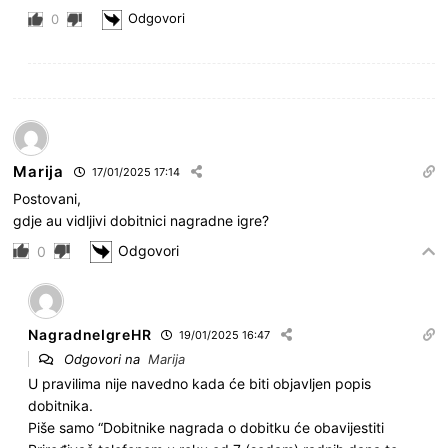
Odgovori
0
Marija
17/01/2025 17:14
Postovani,
gdje au vidljivi dobitnici nagradne igre?
Odgovori
0
NagradneIgreHR
19/01/2025 16:47
Odgovori na
Marija
U pravilima nije navedno kada će biti objavljen popis
dobitnika.
Piše samo “
Dobitnike nagrada o dobitku će obavijestiti