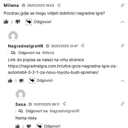
Milena
29/01/2025 19:03
Pozdrav,gdje se mogu vidjeti dobitnici nagradne igre?
Odgovori
0
NagradneIgreHR
30/01/2025 12:47
Odgovori na
Milena
Link do popisa se nalazi na vrhu stranice
https://nagradnaigra.com.hr/ultra-gros-nagradna-igra-za-
automobil-3-2-1-za-novu-toyotu-budi-spreman/
Odgovori
0
Sasa
31/01/2025 08:11
Odgovori na
NagradneIgreHR
Nema nista
Odgovori
0