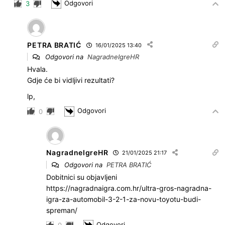
Odgovori
3
PETRA BRATIĆ
16/01/2025 13:40
Odgovori na
NagradneIgreHR
Hvala.
Gdje će bi vidljivi rezultati?
lp,
Odgovori
0
NagradneIgreHR
21/01/2025 21:17
Odgovori na
PETRA BRATIĆ
Dobitnici su objavljeni
https://nagradnaigra.com.hr/ultra-gros-nagradna-
igra-za-automobil-3-2-1-za-novu-toyotu-budi-
spreman/
Odgovori