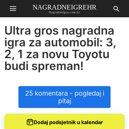
NAGRADNEIGREHR
NagradnaIgra.com.hr
Ultra gros nagradna
igra za automobil: 3,
2, 1 za novu Toyotu
budi spreman!
25 komentara - pogledaj i
pitaj
Dodaj podsjetnik u kalendar