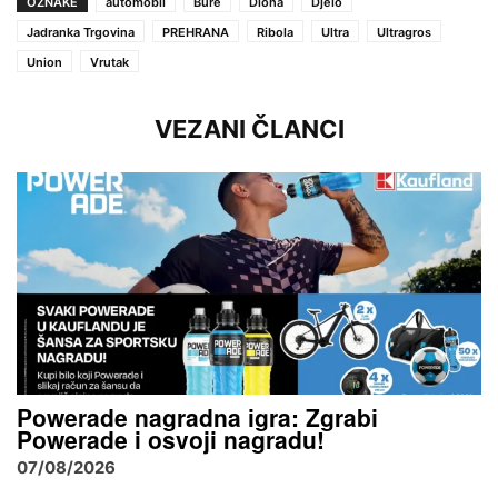
OZNAKE
automobil
Bure
Diona
Djelo
Jadranka Trgovina
PREHRANA
Ribola
Ultra
Ultragros
Union
Vrutak
VEZANI ČLANCI
Powerade nagradna igra: Zgrabi
Powerade i osvoji nagradu!
07/08/2026