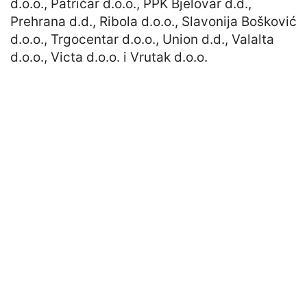
d.o.o., Patričar d.o.o., PPK Bjelovar d.d.,
Prehrana d.d., Ribola d.o.o., Slavonija Bošković
d.o.o., Trgocentar d.o.o., Union d.d., Valalta
d.o.o., Victa d.o.o. i Vrutak d.o.o.