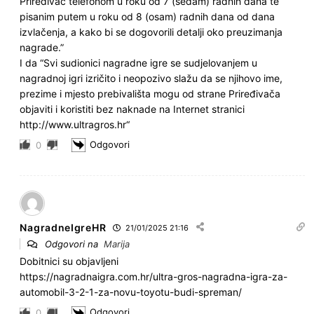
Priređivač telefonom u roku od 7 (sedam) radnih dana te
pisanim putem u roku od 8 (osam) radnih dana od dana
izvlačenja, a kako bi se dogovorili detalji oko preuzimanja
nagrade.”
I da “Svi sudionici nagradne igre se sudjelovanjem u
nagradnoj igri izričito i neopozivo slažu da se njihovo ime,
prezime i mjesto prebivališta mogu od strane Priređivača
objaviti i koristiti bez naknade na Internet stranici
http://www.ultragros.hr“
Odgovori
0
NagradneIgreHR
21/01/2025 21:16
Odgovori na
Marija
Dobitnici su objavljeni
https://nagradnaigra.com.hr/ultra-gros-nagradna-igra-za-
automobil-3-2-1-za-novu-toyotu-budi-spreman/
Odgovori
0