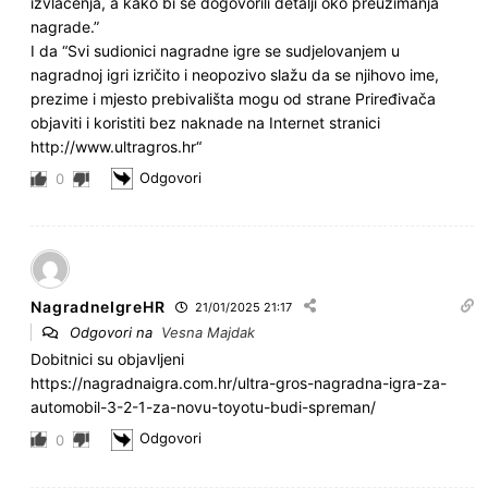
izvlačenja, a kako bi se dogovorili detalji oko preuzimanja
nagrade.”
I da “Svi sudionici nagradne igre se sudjelovanjem u
nagradnoj igri izričito i neopozivo slažu da se njihovo ime,
prezime i mjesto prebivališta mogu od strane Priređivača
objaviti i koristiti bez naknade na Internet stranici
http://www.ultragros.hr“
Odgovori
0
NagradneIgreHR
21/01/2025 21:17
Odgovori na
Vesna Majdak
Dobitnici su objavljeni
https://nagradnaigra.com.hr/ultra-gros-nagradna-igra-za-
automobil-3-2-1-za-novu-toyotu-budi-spreman/
Odgovori
0