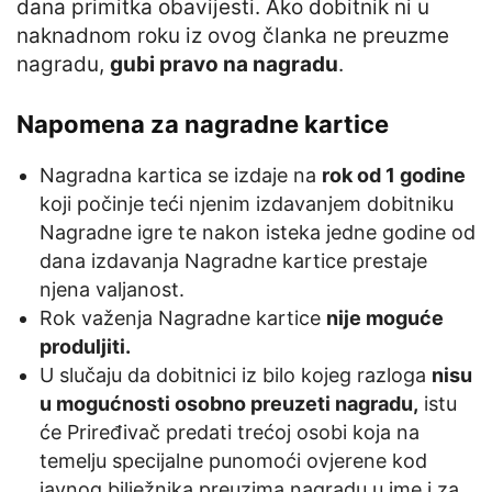
dana primitka obavijesti. Ako dobitnik ni u
naknadnom roku iz ovog članka ne preuzme
nagradu,
gubi pravo na nagradu
.
Napomena za nagradne kartice
Nagradna kartica se izdaje na
rok od 1 godine
koji počinje teći njenim izdavanjem dobitniku
Nagradne igre te nakon isteka jedne godine od
dana izdavanja Nagradne kartice prestaje
njena valjanost.
Rok važenja Nagradne kartice
nije moguće
produljiti.
U slučaju da dobitnici iz bilo kojeg razloga
nisu
u mogućnosti osobno preuzeti nagradu,
istu
će Priređivač predati trećoj osobi koja na
temelju specijalne punomoći ovjerene kod
javnog bilježnika preuzima nagradu u ime i za