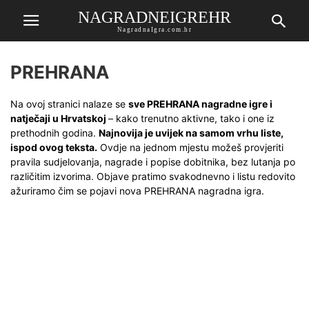
NAGRADNEIGREHR
NagradnaIgra.com.hr
PREHRANA
Na ovoj stranici nalaze se
sve PREHRANA nagradne igre i
natječaji u Hrvatskoj
– kako trenutno aktivne, tako i one iz
prethodnih godina.
Najnovija je uvijek na samom vrhu liste,
ispod ovog teksta.
Ovdje na jednom mjestu možeš provjeriti
pravila sudjelovanja, nagrade i popise dobitnika, bez lutanja po
različitim izvorima. Objave pratimo svakodnevno i listu redovito
ažuriramo čim se pojavi nova PREHRANA nagradna igra.