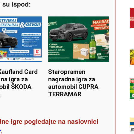
e su ispod:
Kaufland Card
Staropramen
na igra za
nagradna igra za
obil ŠKODA
automobil CUPRA
Q
TERRAMAR
ne igre pogledajte na naslovnici
r
.