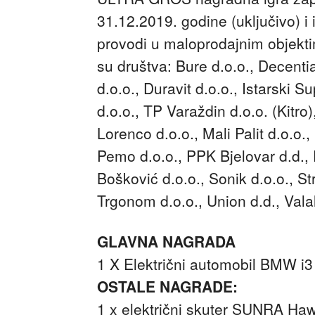
31.12.2019. godine (uključivo) 
provodi u maloprodajnim objekt
su društva: Bure d.o.o., Decentia
d.o.o., Duravit d.o.o., Istarski 
d.o.o., TP Varaždin d.o.o. (Kitro)
Lorenco d.o.o., Mali Palit d.o.o., 
Pemo d.o.o., PPK Bjelovar d.d., 
Bošković d.o.o., Sonik d.o.o., Str
Trgonom d.o.o., Union d.d., Valalt
GLAVNA NAGRADA
1 X Električni automobil BMW i3
OSTALE NAGRADE:
1 x električni skuter SUNRA Ha