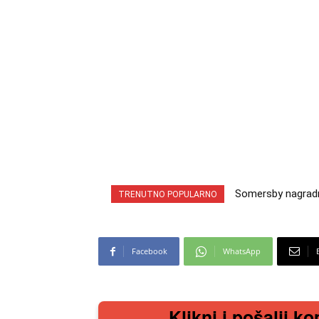
Somersby nagradna 
INA nagradna igra
TRENUTNO POPULARNO
cabrio preuzmi!
iz snova
Facebook
WhatsApp
Klikni i pošalji ko