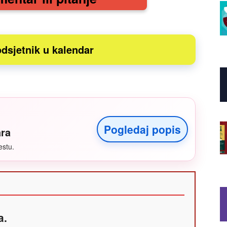
dsjetnik u kalendar
Pogledaj popis
ara
estu.
a.