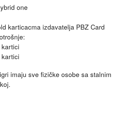
Hybrid one
d karticacma izdavatelja PBZ Card
otrošnje:
kartici
kartici
gri imaju sve fizičke osobe sa stalnim
koj.