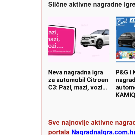
Slične aktivne nagradne igr
Neva nagradna igra
P&G i 
za automobil Citroen
nagrad
C3: Pazi, mazi, vozi…
autom
KAMI
Sve najnovije aktivne nagrad
portala
NagradnaIgra.com.h