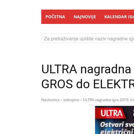
POČETNA
NAJNOVIJE
KALENDAR IG
Za pretraživanje upišite naziv nagradne igr
ULTRA nagradna 
GROS do ELEKT
Naslovnica
Izdvojeno
ULTRA nagradna igra 2019: 