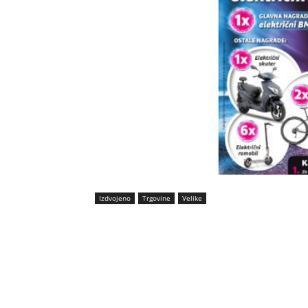
Izdvojeno
Trgovine
Velike