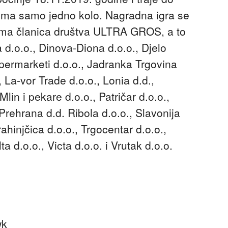
i ima samo jedno kolo. Nagradna igra se
ima članica društva ULTRA GROS, a to
 d.o.o., Dinova-Diona d.o.o., Djelo
Supermarketi d.o.o., Jadranka Trgovina
, La-vor Trade d.o.o., Lonia d.d.,
Mlin i pekare d.o.o., Patričar d.o.o.,
Prehrana d.d. Ribola d.o.o., Slavonija
ahinjčica d.o.o., Trgocentar d.o.o.,
a d.o.o., Victa d.o.o. i Vrutak d.o.o.
wk