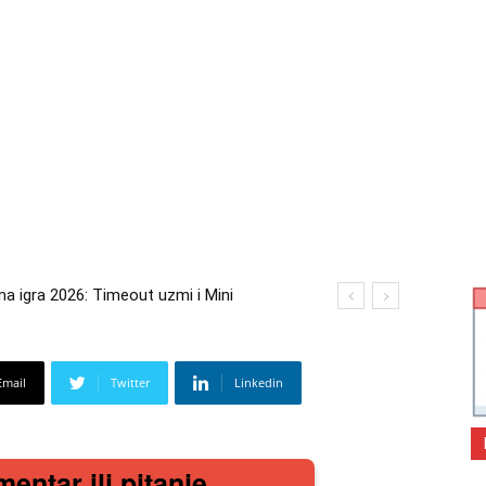
igra 2026: Timeout uzmi i Mini
 2026: Kupi bilo što i osvoji putovanje
Email
Twitter
Linkedin
mentar ili pitanje