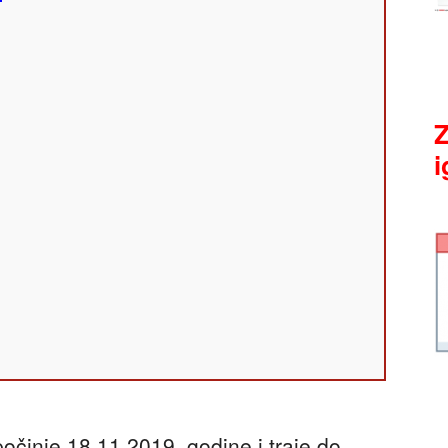
Z
i
inje 18.11.2019. godine i traje do