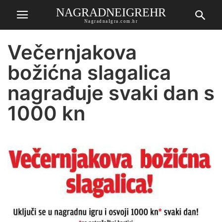
NAGRADNEIGREHR
NagradnaIgra.com.hr
Večernjakova
božićna slagalica
nagrađuje svaki dan s
1000 kn