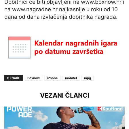
Dobitnici će biti objavljeni na www.boxnow.hr i
na www.nagradne.hr najkasnije u roku od 10
dana od dana izvlačenja dobitnika nagrada.
OZNAKE
Boxnow
iPhone
mobitel
mpg
VEZANI ČLANCI