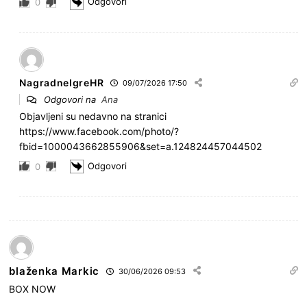
Odgovori
0
NagradneIgreHR
09/07/2026 17:50
Odgovori na
Ana
Objavljeni su nedavno na stranici
https://www.facebook.com/photo/?
fbid=1000043662855906&set=a.124824457044502
Odgovori
0
blaženka Markic
30/06/2026 09:53
BOX NOW