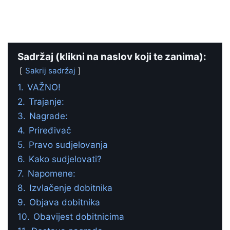
Sadržaj (klikni na naslov koji te zanima):
Sakrij sadržaj
1.
VAŽNO!
2.
Trajanje:
3.
Nagrade:
4.
Priređivač
5.
Pravo sudjelovanja
6.
Kako sudjelovati?
7.
Napomene:
8.
Izvlačenje dobitnika
9.
Objava dobitnika
10.
Obavijest dobitnicima