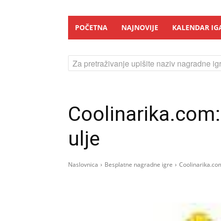
POČETNA
NAJNOVIJE
KALENDAR IG
Za pretraživanje upišite naziv nagradne igr
Coolinarika.com
ulje
Naslovnica
Besplatne nagradne igre
Coolinarika.co