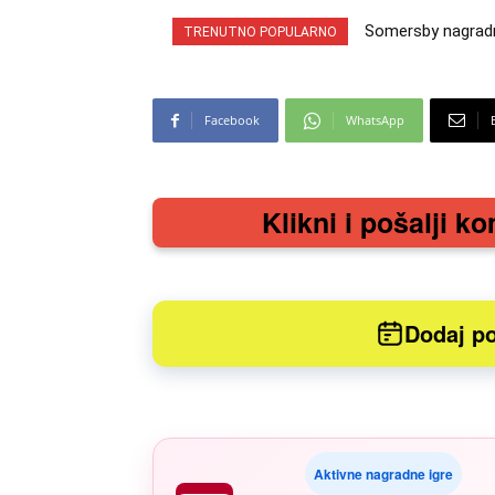
Somersby nagradna i
INA nagradna igra
TRENUTNO POPULARNO
cabrio preuzmi!
iz snova
Facebook
WhatsApp
Klikni i pošalji ko
Dodaj po
Aktivne nagradne igre