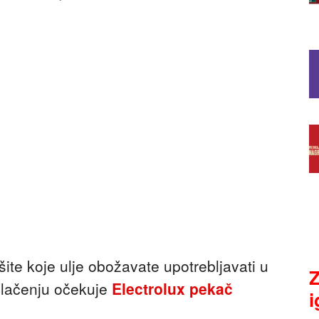
išite koje ulje obožavate upotrebljavati u
Z
zvlačenju očekuje
Electrolux pekač
i