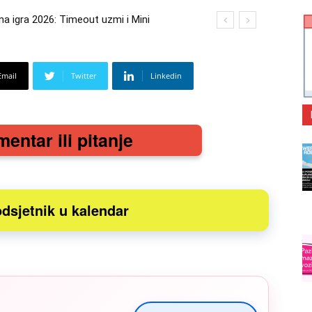
gra 2026: Timeout uzmi i Mini
 2026: Kupi bilo što i osvoji putovanje
Email
Twitter
Linkedin
mentar ili pitanje
dsjetnik u kalendar