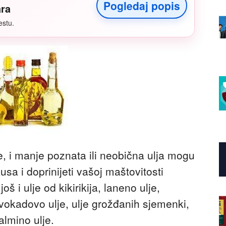
Pogledaj popis
ara
estu.
, i manje poznata ili neobična ulja mogu
sa i doprinijeti vašoj maštovitosti
š i ulje od kikirikija, laneno ulje,
vokadovo ulje, ulje grožđanih sjemenki,
almino ulje.