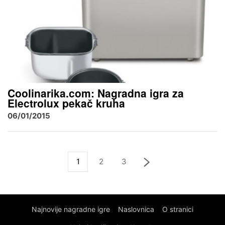
Coolinarika.com: Nagradna igra za
Electrolux pekač kruha
06/01/2015
1
2
3
Najnovije nagradne igre
Naslovnica
O stranici