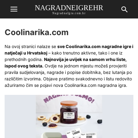
NAGRADNEIGREHR
NagradnaIgra.com.hr
Coolinarika.com
Na ovoj stranici nalaze se
sve Coolinarika.com nagradne igre i
natječaji u Hrvatskoj
– kako trenutno aktivne, tako i one iz
prethodnih godina.
Najnovija je uvijek na samom vrhu liste,
ispod ovog teksta.
Ovdje na jednom mjestu možeš provjeriti
pravila sudjelovanja, nagrade i popise dobitnika, bez lutanja po
različitim izvorima. Objave pratimo svakodnevno i listu redovito
ažuriramo čim se pojavi nova Coolinarika.com nagradna igra.