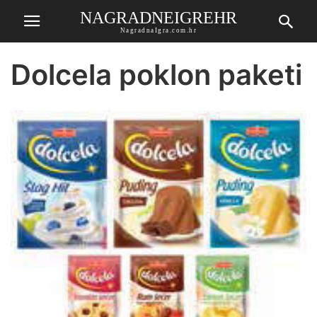
NAGRADNEIGREHR
NagradnaIgra.com.hr
Dolcela poklon paketi