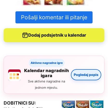
Pošalji komentar ili pitanje
Dodaj podsjetnik u kalendar
Aktivne nagradne igre
Kalendar nagradnih
Pogledaj popis
igara
Sve aktivne nagradne na
jednom mjestu.
DOBITNICI SU: