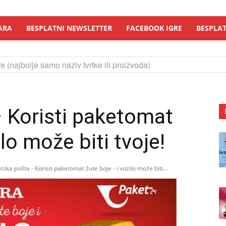
ARA
BESPLATNI NEWSLETTER
FACEBOOK IGRE
BESPLAT
e (najbolje samo naziv tvrtke ili proizvoda)
 Koristi paketomat
lo može biti tvoje!
tska pošta - Koristi paketomat žute boje - i vozilo može biti...