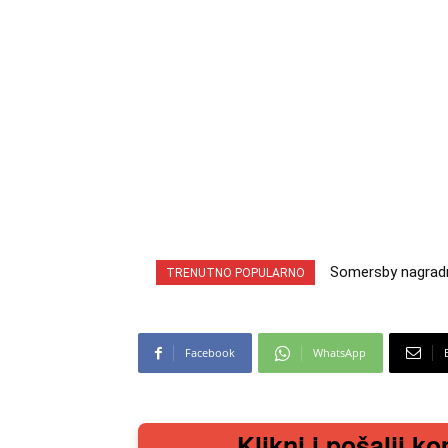
Somersby nagradna 
INA nagradna igra
TRENUTNO POPULARNO
cabrio preuzmi!
iz snova
Facebook
WhatsApp
Klikni i pošalji ko