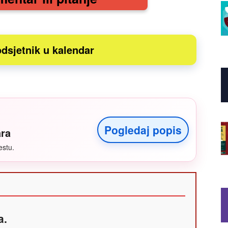
dsjetnik u kalendar
Pogledaj popis
ara
estu.
a.