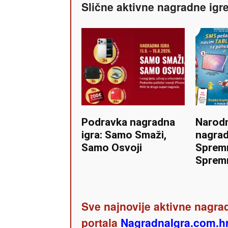
Slične aktivne nagradne igr
Podravka nagradna
Narod
igra: Samo Smaži,
nagrad
Samo Osvoji
Spremn
Spremn
Sve najnovije aktivne nagrad
portala
NagradnaIgra.com.h