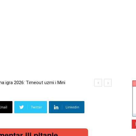
igra 2026: Timeout uzmi i Mini
 2026: Kupi bilo što i osvoji putovanje
Email
Twitter
Linkedin
mentar ili pitanje