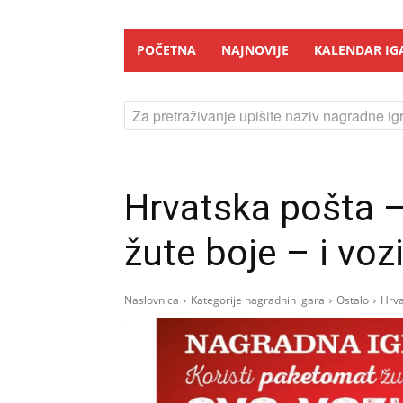
POČETNA
NAJNOVIJE
KALENDAR IG
Za pretraživanje upišite naziv nagradne igr
Hrvatska pošta –
žute boje – i vozi
Naslovnica
Kategorije nagradnih igara
Ostalo
Hrva