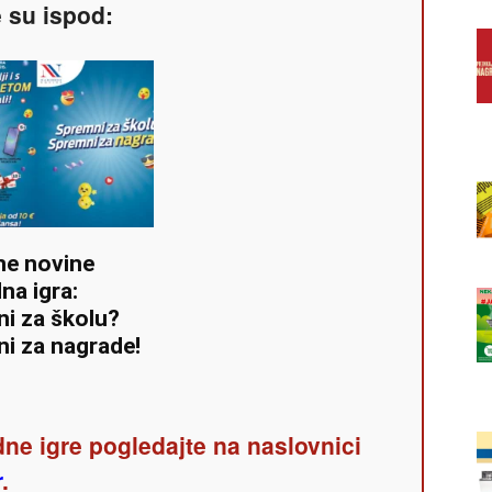
e su ispod:
ne novine
na igra:
i za školu?
i za nagrade!
ne igre pogledajte na naslovnici
r
.