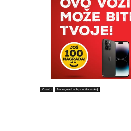
Ostalo
Sve nagradne igre u Hrvatskoj